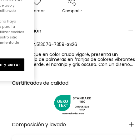
en el uso del
de uso y
Guardar
Compartir
itio web.
ario haya
 para la
Descripción
ilizar cookies
stro sitio
samiento de
REFERENCIA:513076-7359-SS26
Polo de piqué en color crudo vigoré, presenta un
estampado de palmeras en franjas de colores vibrantes
como el verde, el naranja y gris oscuro. Con un diseño
r y cerrar
de manga corta y cuello clásico, es ideal para climas
Ver más
cálidos. Disponible en tallas desde 12 meses hasta 10
años, combina perfectamente con pantalones cortos
Certificados de calidad
para un look veraniego y fresco. Su material de algodón
ofrece comodidad y transpirabilidad, siendo una prenda
práctica y versátil para el día a día de los pequeños.
Composición y lavado