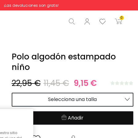
¡Las devoluciones son gratis!
Total
0,00 €
0
Comenzar pedido
Polo algodón estampado
niño
22,95 €
11,45 €
9,15 €
Selecciona una talla
Añadir
stro sitio