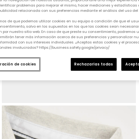
tar la navegación de nuestros usuarios, proporcionarle una mejor experiencia 
identificar problemas para mejorar el mismo, hacer mediciones y estadísticas 
ublicidad relacionada con sus preferencias mediante el análisis del uso del s
mos de que podemos utilizar cookies en su equipo a condición de que el usu
nsentimiento, salvo en los supuestos en los que las cookies sean necesarias
 por nuestro sitio web. En caso de que preste su consentimiento, podremos ut
rmitirán tener más información acerca de sus preferencias y personalizar nue
formidad con sus intereses individuales. ¿Aceptas estas cookies y el proce
onales involucrados? https://business.safety.google/privacy/
ración de cookies
Rechazarlas todas
Acepta