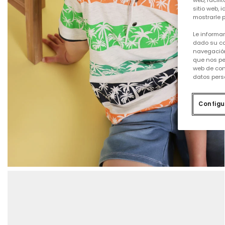
web, facili
sitio web, 
mostrarle p
Le informa
dado su co
navegación
que nos pe
web de con
datos pers
Configu