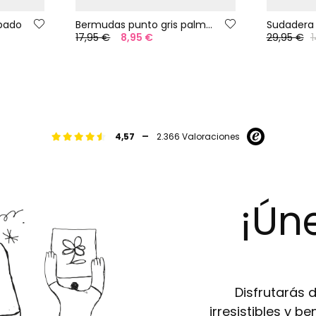
pado
Bermudas punto gris palmeras
Sudadera f
17,95 €
8,95 €
29,95 €
1
-
4,57
2.366 Valoraciones
¡Úne
Disfrutarás 
irresistibles y b