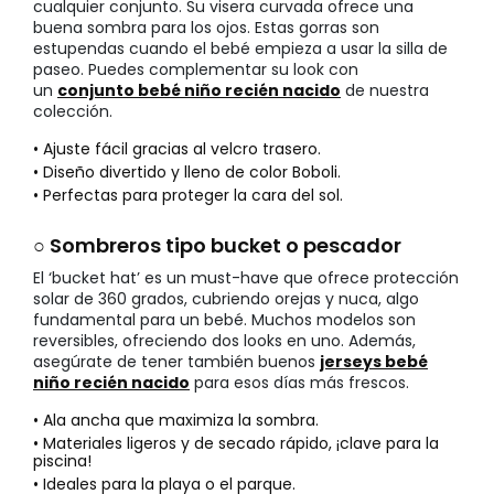
cualquier conjunto. Su visera curvada ofrece una
buena sombra para los ojos. Estas gorras son
estupendas cuando el bebé empieza a usar la silla de
paseo. Puedes complementar su look con
un
conjunto bebé niño recién nacido
de nuestra
colección.
• Ajuste fácil gracias al velcro trasero.
• Diseño divertido y lleno de color Boboli.
• Perfectas para proteger la cara del sol.
○ Sombreros tipo bucket o pescador
El ‘bucket hat’ es un must-have que ofrece protección
solar de 360 grados, cubriendo orejas y nuca, algo
fundamental para un bebé. Muchos modelos son
reversibles, ofreciendo dos looks en uno. Además,
asegúrate de tener también buenos
jerseys bebé
niño recién nacido
para esos días más frescos.
• Ala ancha que maximiza la sombra.
• Materiales ligeros y de secado rápido, ¡clave para la
piscina!
• Ideales para la playa o el parque.