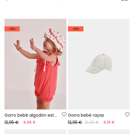
-50%
-60%
Gorro bebé algodón estampado
Gorra bebé rayas
12,95 €
12,95 €
6,45 €
6,45 €
5,15 €