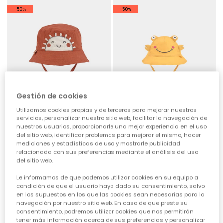
-50%
-50%
Gestión de cookies
Utilizamos cookies propias y de terceros para mejorar nuestros
servicios, personalizar nuestro sitio web, facilitar la navegación de
nuestros usuarios, proporcionarle una mejor experiencia en el uso
del sitio web, identificar problemas para mejorar el mismo, hacer
mediciones y estadísticas de uso y mostrarle publicidad
Gorro bebé marrón
Gorro bebé amarillo
relacionada con sus preferencias mediante el análisis del uso
del sitio web.
15,95 €
15,95 €
7,95 €
7,95 €
Le informamos de que podemos utilizar cookies en su equipo a
condición de que el usuario haya dado su consentimiento, salvo
-50%
-50%
en los supuestos en los que las cookies sean necesarias para la
navegación por nuestro sitio web. En caso de que preste su
consentimiento, podremos utilizar cookies que nos permitirán
tener más información acerca de sus preferencias y personalizar