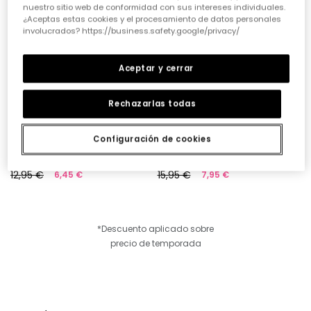
nuestro sitio web de conformidad con sus intereses individuales.
¿Aceptas estas cookies y el procesamiento de datos personales
involucrados? https://business.safety.google/privacy/
Aceptar y cerrar
Rechazarlas todas
Configuración de cookies
Gorra bebé cuadros verde
Gorro bebé cuadros azul y blanco
12,95 €
15,95 €
6,45 €
7,95 €
*Descuento aplicado sobre
precio de temporada