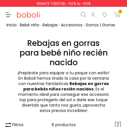
REMATE TODO DEL -50% AL -60%
0
Inicio
Bebé niño
Rebajas
Accesorios
Gorros | Gorras
Rebajas en gorras
para bebé niño recién
Subtotal
0,00 €
nacido
Total
0,00 €
¡Prepárate para equipar a tu peque con estilo!
En Boboli hemos tirado la casa por la ventana
Continua
Comenzar pedido
con nuestras fantásticas
Rebajas en gorras
para bebés niños recién nacidos
. Es el
momento ideal para conseguir ese accesorio
top para protegerlo del sol o darle ese toque
divertido que tanto nos gusta, ¡aprovecha
estos precios increíbles!
Filtros
6 productos