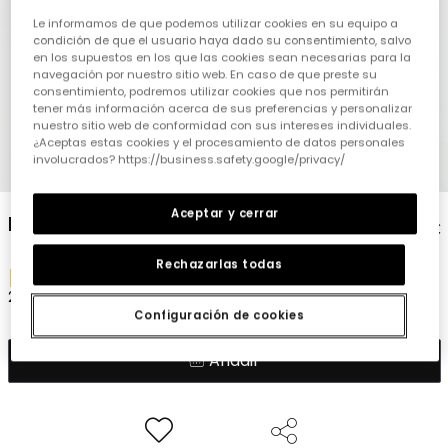
Le informamos de que podemos utilizar cookies en su equipo a
condición de que el usuario haya dado su consentimiento, salvo
en los supuestos en los que las cookies sean necesarias para la
navegación por nuestro sitio web. En caso de que preste su
consentimiento, podremos utilizar cookies que nos permitirán
tener más información acerca de sus preferencias y personalizar
nuestro sitio web de conformidad con sus intereses individuales.
¿Aceptas estas cookies y el procesamiento de datos personales
involucrados? https://business.safety.google/privacy/
Aceptar y cerrar
E-Tarjeta Regalo
25
€
Rechazarlas todas
25 €
Configuración de cookies
Añadir