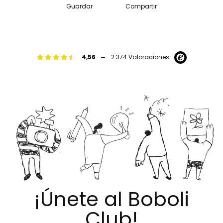
Guardar
Compartir
-
4,56
2.374 Valoraciones
¡Únete al Boboli
Club!