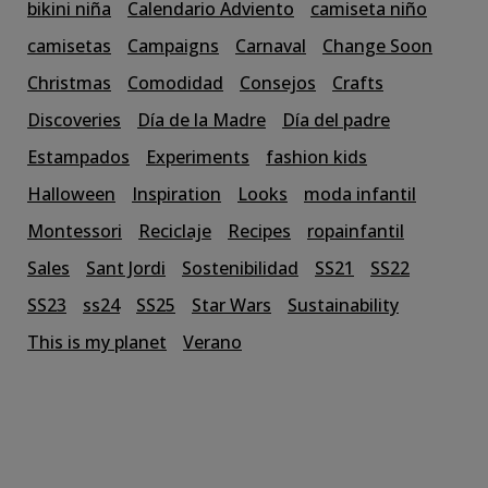
bikini niña
Calendario Adviento
camiseta niño
camisetas
Campaigns
Carnaval
Change Soon
Christmas
Comodidad
Consejos
Crafts
Discoveries
Día de la Madre
Día del padre
Estampados
Experiments
fashion kids
Halloween
Inspiration
Looks
moda infantil
Montessori
Reciclaje
Recipes
ropainfantil
Sales
Sant Jordi
Sostenibilidad
SS21
SS22
SS23
ss24
SS25
Star Wars
Sustainability
This is my planet
Verano