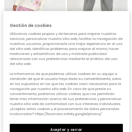
Gestión de cookies
Utilizamos cookies propias y de terceros para mejorar nuestros
servicios, personalizar nuestro sitio web, facilitar la navegación de
Bermuda polipiel rosa
Pantalón gris niña
nuestros usuarios, proporcionarle una mejor experiencia en el uso
del sitio web, identificar problemas para mejorar el mismo, hacer
27,95 €
29,95 €
mediciones y estadísticas de uso y mostrarle publicidad
relacionada con sus preferencias mediante el análisis del uso
del sitio web.
Le informamos de que podemos utilizar cookies en su equipo a
condición de que el usuario haya dado su consentimiento, salvo
en los supuestos en los que las cookies sean necesarias para la
navegación por nuestro sitio web. En caso de que preste su
consentimiento, podremos utilizar cookies que nos permitirán
tener más información acerca de sus preferencias y personalizar
nuestro sitio web de conformidad con sus intereses individuales.
¿Aceptas estas cookies y el procesamiento de datos personales
involucrados? https://business.safety.google/privacy/
Aceptar y cerrar