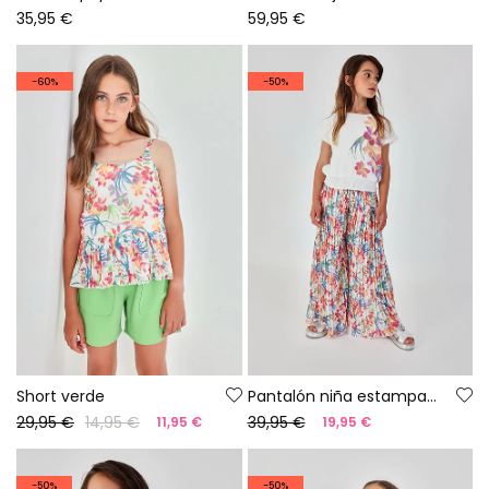
35,95 €
59,95 €
-60%
-50%
Short verde
Pantalón niña estampado hojas acampados
29,95 €
14,95 €
39,95 €
11,95 €
19,95 €
-50%
-50%