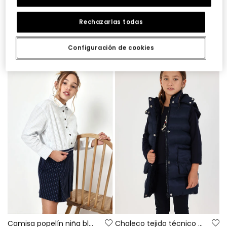
Rechazarlas todas
Camiseta punto niña beige con letras GREY
Falda punto listada azul marino
22,95 €
32,95 €
Configuración de cookies
Camisa popelín niña blanca rayas azules
Chaleco tejido técnico niña azul marino con capucha