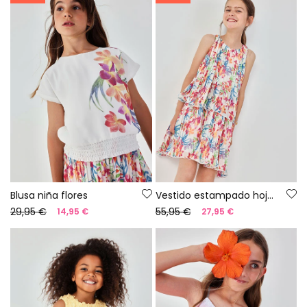
Blusa niña flores
Vestido estampado hojas
29,95 €
55,95 €
14,95 €
27,95 €