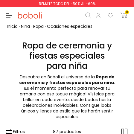
REMATE TODO DEL -50% AL -60%
0
Inicio
Niña
Ropa
Ocasiones especiales
Ropa de ceremonia y
fiestas especiales
Subtotal
0,00 €
para niña
Total
0,00 €
Descubre en Boboli el universo de la
Ropa de
ceremonia y fiestas especiales para niña
.
Continua
Comenzar pedido
¡Es el momento perfecto para renovar su
armario con ese toque mágico! Vístelas para
brillar en cada evento, desde bodas hasta
celebraciones inolvidables. Consigue looks
únicos y llenos de estilo que las harán sentir
especiales.
Filtros
87 productos