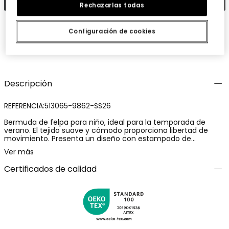
Rechazarlas todas
Configuración de cookies
Guardar
Compartir
Descripción
REFERENCIA:513065-9862-SS26
Bermuda de felpa para niño, ideal para la temporada de
verano. El tejido suave y cómodo proporciona libertad de
movimiento. Presenta un diseño con estampado de
palmeras coloridas sobre un fondo verde, añadiendo un
Ver más
toque tropical y divertido. La cintura es elástica con cordón
ajustable, asegurando un ajuste perfecto. Disponible en tallas
Certificados de calidad
desde 12 meses hasta 10 años. Prenda perfecta para
combinar con camisetas casuales, ideal para un look
veraniego y relajado.