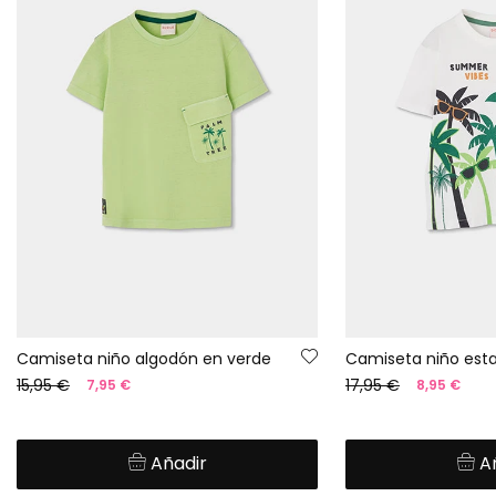
Camiseta niño algodón en verde
15,95 €
17,95 €
7,95 €
8,95 €
Añadir
A