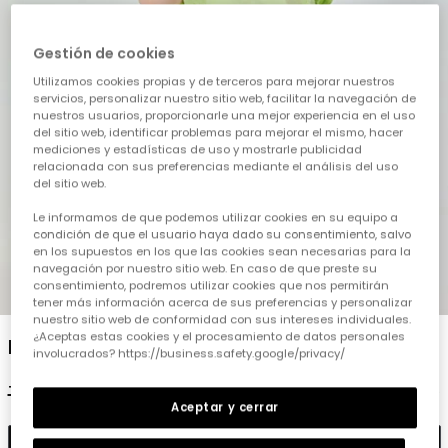
Gestión de cookies
Utilizamos cookies propias y de terceros para mejorar nuestros
servicios, personalizar nuestro sitio web, facilitar la navegación de
nuestros usuarios, proporcionarle una mejor experiencia en el uso
del sitio web, identificar problemas para mejorar el mismo, hacer
mediciones y estadísticas de uso y mostrarle publicidad
relacionada con sus preferencias mediante el análisis del uso
del sitio web.
Le informamos de que podemos utilizar cookies en su equipo a
condición de que el usuario haya dado su consentimiento, salvo
en los supuestos en los que las cookies sean necesarias para la
navegación por nuestro sitio web. En caso de que preste su
consentimiento, podremos utilizar cookies que nos permitirán
1
2
3
4
5
tener más información acerca de sus preferencias y personalizar
nuestro sitio web de conformidad con sus intereses individuales.
¿Aceptas estas cookies y el procesamiento de datos personales
Bermuda verde estampado
involucrados? https://business.safety.google/privacy/
19,95 €
9,95 €
Aceptar y cerrar
Añadir