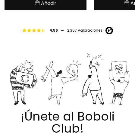
Añadir
A
-
4,56
2.367 Valoraciones
¡Únete al Boboli
Club!