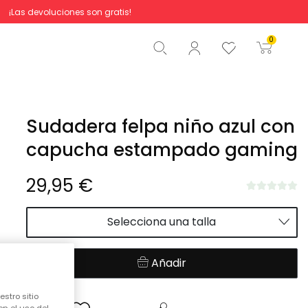
¡Las devoluciones son gratis!
Total
0,00 €
0
Comenzar pedido
Sudadera felpa niño azul con
capucha estampado gaming
29,95 €
Selecciona una talla
Añadir
stro sitio