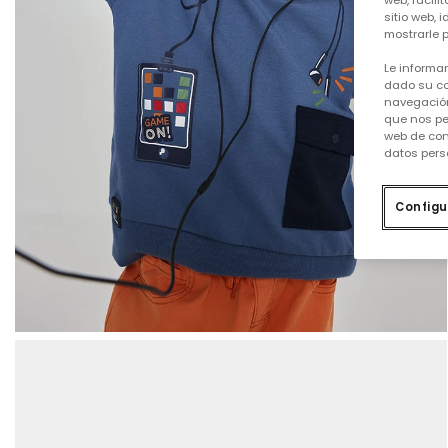
web, facili
sitio web, 
mostrarle p
Le informa
dado su co
navegación
que nos pe
web de con
datos pers
Configu