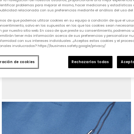
tar la navegación de nuestros usuarios, proporcionarle una mejor experiencia 
identificar problemas para mejorar el mismo, hacer mediciones y estadísticas 
ublicidad relacionada con sus preferencias mediante el análisis del uso del s
mos de que podemos utilizar cookies en su equipo a condición de que el usu
nsentimiento, salvo en los supuestos en los que las cookies sean necesarias
 por nuestro sitio web. En caso de que preste su consentimiento, podremos ut
rmitirán tener más información acerca de sus preferencias y personalizar nue
formidad con sus intereses individuales. ¿Aceptas estas cookies y el proce
onales involucrados? https://business.safety.google/privacy/
ración de cookies
Rechazarlas todas
Acepta