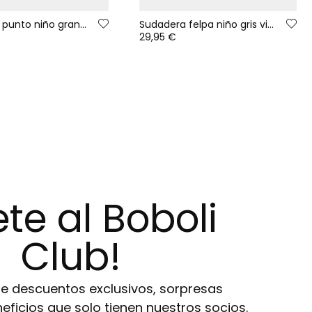
Camiseta punto niño granate estampado Keep Cool
Sudadera felpa niño gris vigoré listada multicolor
29,95 €
te al Boboli
Club!
de descuentos exclusivos, sorpresas
eneficios que solo tienen nuestros socios.