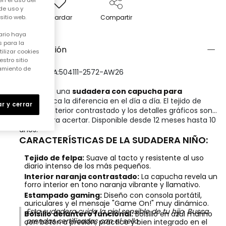
en el uso del
de uso y
Guardar
Compartir
itio web.
ario haya
 para la
Descripción
ilizar cookies
stro sitio
samiento de
REFERENCIA:504111-2572-AW26
Elegir bien una
sudadera con capucha para
niño
marca la diferencia en el día a día. El tejido de
r y cerrar
felpa, el interior contrastado y los detalles gráficos son
claves para acertar. Disponible desde 12 meses hasta 10
años.
CARACTERÍSTICAS DE LA SUDADERA NIÑO:
Tejido de felpa:
Suave al tacto y resistente al uso
diario intenso de los más pequeños.
Interior naranja contrastado:
La capucha revela un
forro interior en tono naranja vibrante y llamativo.
Estampado gaming:
Diseño con consola portátil,
auriculares y el mensaje "Game On!" muy dinámico.
Esta sudadera cuida la piel sensible de tu hijo. Busca
Bolsillo delantero funcional:
Bolsillo en azul marino
prendas certificadas con el sello
con botón a presión, práctico y bien integrado en el