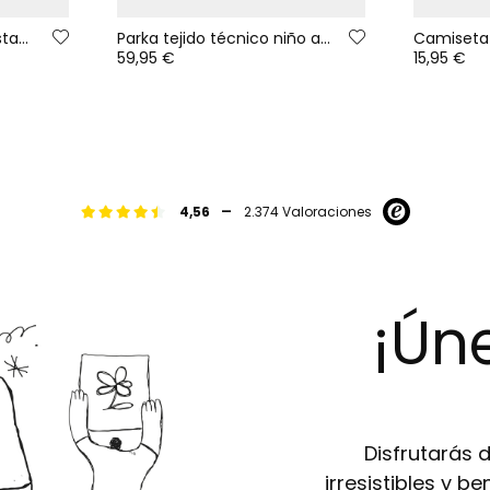
Chaqueta felpa niño estampado píxeles multicolor
Parka tejido técnico niño azul reversible estampada
59,95 €
15,95 €
-
4,56
2.374 Valoraciones
¡Úne
Disfrutarás 
irresistibles y b