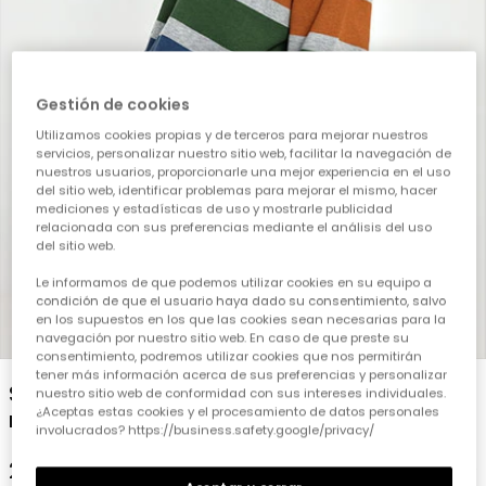
Gestión de cookies
Utilizamos cookies propias y de terceros para mejorar nuestros
servicios, personalizar nuestro sitio web, facilitar la navegación de
nuestros usuarios, proporcionarle una mejor experiencia en el uso
del sitio web, identificar problemas para mejorar el mismo, hacer
mediciones y estadísticas de uso y mostrarle publicidad
relacionada con sus preferencias mediante el análisis del uso
del sitio web.
Le informamos de que podemos utilizar cookies en su equipo a
condición de que el usuario haya dado su consentimiento, salvo
en los supuestos en los que las cookies sean necesarias para la
1
2
3
4
5
navegación por nuestro sitio web. En caso de que preste su
consentimiento, podremos utilizar cookies que nos permitirán
tener más información acerca de sus preferencias y personalizar
Sudadera felpa niño gris vigoré listada
nuestro sitio web de conformidad con sus intereses individuales.
¿Aceptas estas cookies y el procesamiento de datos personales
multicolor
involucrados? https://business.safety.google/privacy/
29,95 €