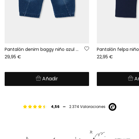
Pantalón denim baggy niño azul con cordón
29,95 €
22,95 €
Añadir
A
-
4,56
2.374 Valoraciones