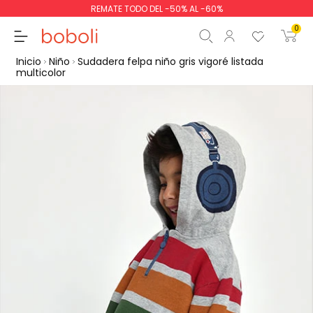
REMATE TODO DEL -50% AL -60%
0
Inicio
Niño
Sudadera felpa niño gris vigoré listada
multicolor
Subtotal
0,00 €
Total
0,00 €
Continua
Comenzar pedido