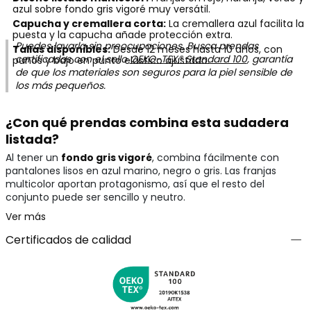
azul sobre fondo gris vigoré muy versátil.
Capucha y cremallera corta:
La cremallera azul facilita la
puesta y la capucha añade protección extra.
Puedes lavarla sin preocupaciones. Busca prendas
Tallas disponibles:
Desde 12 meses hasta 10 años, con
certificadas con el sello
OEKO-TEX® Standard 100
, garantía
puños y bajo en punto elástico ajustado.
de que los materiales son seguros para la piel sensible de
los más pequeños.
¿Con qué prendas combina esta sudadera
listada?
Al tener un
fondo gris vigoré
, combina fácilmente con
pantalones lisos en azul marino, negro o gris. Las franjas
multicolor aportan protagonismo, así que el resto del
conjunto puede ser sencillo y neutro.
Ver más
Certificados de calidad