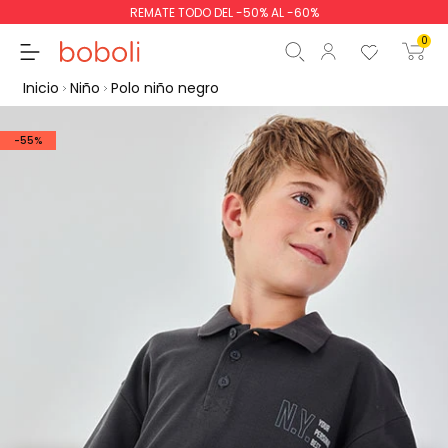
REMATE TODO DEL -50% AL -60%
0
Inicio
Niño
Polo niño negro
-55%
Subtotal
0,00 €
Total
0,00 €
Continua
Comenzar pedido