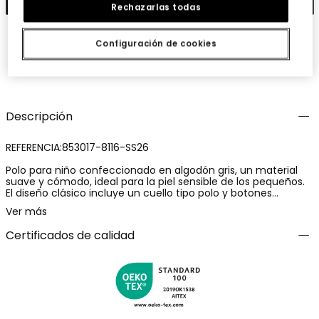
Rechazarlas todas
Configuración de cookies
Guardar
Compartir
Descripción
REFERENCIA:853017-8116-SS26
Polo para niño confeccionado en algodón gris, un material
suave y cómodo, ideal para la piel sensible de los pequeños.
El diseño clásico incluye un cuello tipo polo y botones
frontales, lo que facilita su colocación. Perfecto para edades
Ver más
desde 2 hasta los 14 años, es versátil para ocasiones casuales
o un poco más formales. Su color gris facilita las
Certificados de calidad
combinaciones con diferentes estilos y prendas. Un detalle
discreto en el pecho añade un toque de interés sin ser
abrumador, convirtiéndolo en una opción elegante para
cualquier armario.