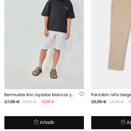
Bermudas lino rayadas blancas y negras
Pantalón niño beig
27,95 €
12,95 €
29,95 €
14,95 €
12,55 €
1
Añadir
A