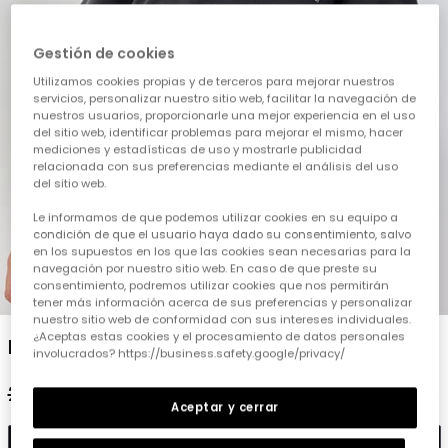
Gestión de cookies
Utilizamos cookies propias y de terceros para mejorar nuestros
servicios, personalizar nuestro sitio web, facilitar la navegación de
nuestros usuarios, proporcionarle una mejor experiencia en el uso
del sitio web, identificar problemas para mejorar el mismo, hacer
mediciones y estadísticas de uso y mostrarle publicidad
relacionada con sus preferencias mediante el análisis del uso
del sitio web.
Le informamos de que podemos utilizar cookies en su equipo a
condición de que el usuario haya dado su consentimiento, salvo
en los supuestos en los que las cookies sean necesarias para la
navegación por nuestro sitio web. En caso de que preste su
consentimiento, podremos utilizar cookies que nos permitirán
1
2
3
4
5
tener más información acerca de sus preferencias y personalizar
nuestro sitio web de conformidad con sus intereses individuales.
¿Aceptas estas cookies y el procesamiento de datos personales
Polo niño negro
involucrados? https://business.safety.google/privacy/
25,95 €
12,95 €
11,65 €
Aceptar y cerrar
Añadir