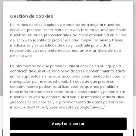
Gestión de cookies
Utilizamos cookies propias y de terceros para mejorar nuestros
servicios, personalizar nuestro sitio web, facilitar la navegación de
nuestros usuarios, proporcionarle una mejor experiencia en el uso
del sitio web, identificar problemas para mejorar el mismo, hacer
mediciones y estadísticas de uso y mostrarle publicidad
relacionada con sus preferencias mediante el análisis del uso
del sitio web.
Le informamos de que podemos utilizar cookies en su equipo a
condición de que el usuario haya dado su consentimiento, salvo
en los supuestos en los que las cookies sean necesarias para la
navegación por nuestro sitio web. En caso de que preste su
consentimiento, podremos utilizar cookies que nos permitirán
1
2
3
4
5
tener más información acerca de sus preferencias y personalizar
nuestro sitio web de conformidad con sus intereses individuales.
¿Aceptas estas cookies y el procesamiento de datos personales
Camiseta niño algodón gris
involucrados? https://business.safety.google/privacy/
19,95 €
9,95 €
Aceptar y cerrar
Añadir