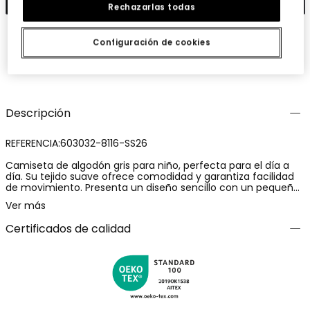
Rechazarlas todas
Configuración de cookies
Guardar
Compartir
Descripción
REFERENCIA:603032-8116-SS26
Camiseta de algodón gris para niño, perfecta para el día a
día. Su tejido suave ofrece comodidad y garantiza facilidad
de movimiento. Presenta un diseño sencillo con un pequeño
gráfico en el bolsillo delantero que aporta un toque moderno.
Ver más
Está disponible en tallas desde 2 años hasta 14 años,
adaptándose a distintas etapas de crecimiento. Su estilo
Certificados de calidad
versátil la convierte en una prenda ideal para combinar con
jeans o pantalones cortos, siendo una opción ideal para
cualquier temporada.