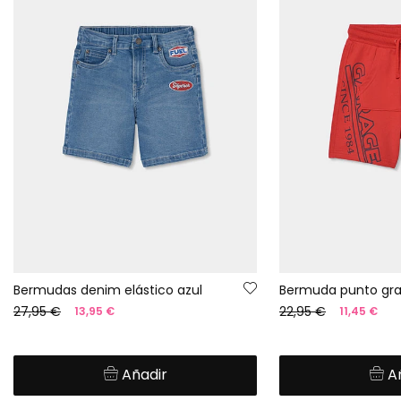
Bermudas denim elástico azul
27,95 €
22,95 €
13,95 €
11,45 €
Añadir
A