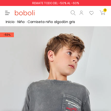
REMATE TODO DEL -50% AL -60%
0
Inicio
Niño
Camiseta niño algodón gris
-50%
Subtotal
0,00 €
Total
0,00 €
Continua
Comenzar pedido