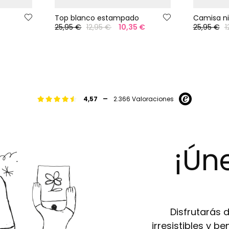
Top blanco estampado
Camisa ni
25,95 €
12,95 €
10,35 €
25,95 €
1
-
4,57
2.366 Valoraciones
¡Úne
Disfrutarás 
irresistibles y b