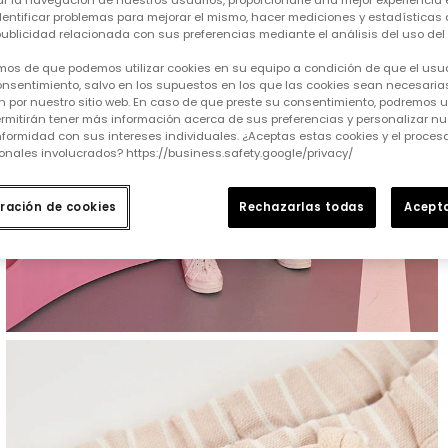
tar la navegación de nuestros usuarios, proporcionarle una mejor experiencia 
identificar problemas para mejorar el mismo, hacer mediciones y estadísticas 
ublicidad relacionada con sus preferencias mediante el análisis del uso del s
mos de que podemos utilizar cookies en su equipo a condición de que el usu
nsentimiento, salvo en los supuestos en los que las cookies sean necesarias
 por nuestro sitio web. En caso de que preste su consentimiento, podremos ut
rmitirán tener más información acerca de sus preferencias y personalizar nue
formidad con sus intereses individuales. ¿Aceptas estas cookies y el proce
onales involucrados? https://business.safety.google/privacy/
ración de cookies
Rechazarlas todas
Acepta