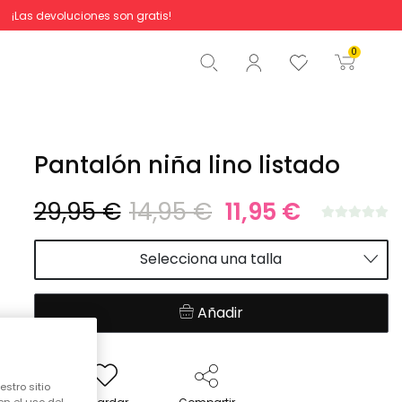
¡Las devoluciones son gratis!
Total
0,00 €
0
Comenzar pedido
Pantalón niña lino listado
29,95 €
14,95 €
11,95 €
Selecciona una talla
Añadir
stro sitio