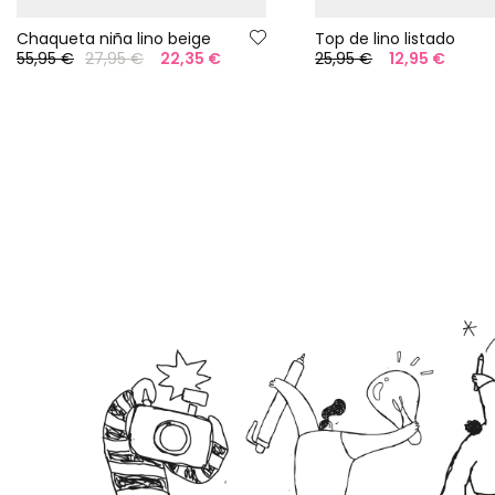
Chaqueta niña lino beige
Top de lino listado
55,95 €
27,95 €
22,35 €
25,95 €
12,95 €