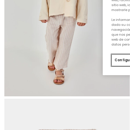
web, facili
sitio web, 
mostrarle p
Le informa
dado su co
navegación
que nos pe
web de con
datos pers
Configu