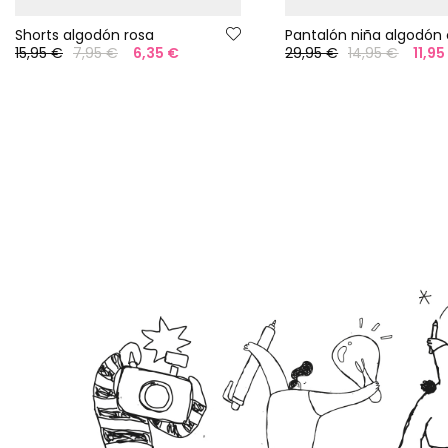
Shorts algodón rosa
15,95 €
7,95 €
6,35 €
29,95 €
14,95 €
11,95