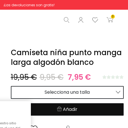
¡Las devoluciones son gratis!
Total
0,00 €
0
Comenzar pedido
Camiseta niña punto manga
larga algodón blanco
19,95 €
9,95 €
7,95 €
Selecciona una talla
Añadir
stro sitio