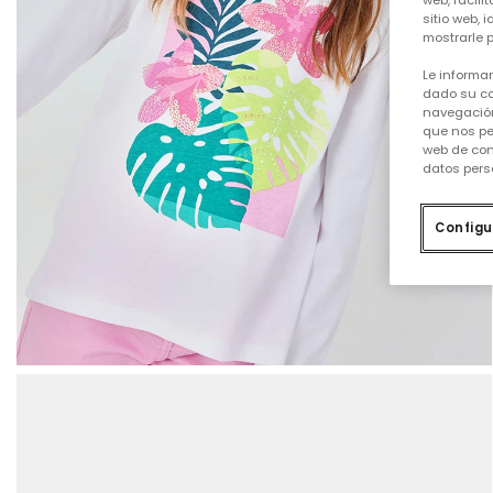
web, facili
sitio web, 
mostrarle p
Le informa
dado su co
navegación
que nos pe
web de con
datos pers
Configu