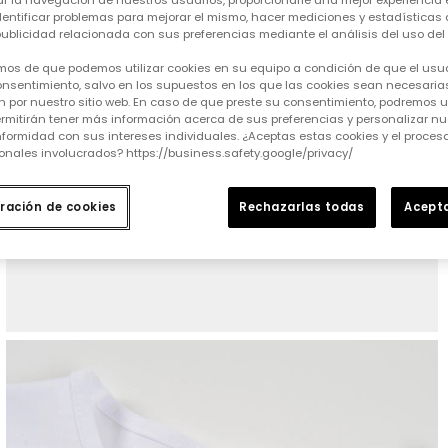
tar la navegación de nuestros usuarios, proporcionarle una mejor experiencia 
identificar problemas para mejorar el mismo, hacer mediciones y estadísticas 
ublicidad relacionada con sus preferencias mediante el análisis del uso del s
mos de que podemos utilizar cookies en su equipo a condición de que el usu
nsentimiento, salvo en los supuestos en los que las cookies sean necesarias
 por nuestro sitio web. En caso de que preste su consentimiento, podremos ut
rmitirán tener más información acerca de sus preferencias y personalizar nue
formidad con sus intereses individuales. ¿Aceptas estas cookies y el proce
onales involucrados? https://business.safety.google/privacy/
ración de cookies
Rechazarlas todas
Acepta