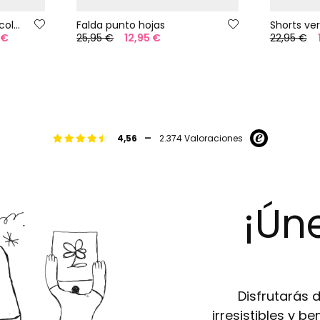
Pantalón niña algodón color rosa
Falda punto hojas
Shorts ve
 €
25,95 €
12,95 €
22,95 €
-
4,56
2.374 Valoraciones
¡Úne
Disfrutarás 
irresistibles y b