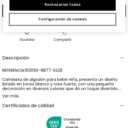
Rechazarlas todas
Añadir
Configuración de cookies
Guardar
Compartir
Descripción
REFERENCIA:103093-9877-SS26
Camiseta de algodón para bebé niña, presenta un diseño
listado en tonos blanco y rosa fuerte, con una pequeña
decoración en diversos colores que da un toque divertido.
Fabricada en tejido suave, es perfecta para la comodidad de
Ver más
los más pequeños. Ofrece tallas desde 1 mes, hasta 24
meses. Con cuello redondo y mangas largas, es adecuada
Certificados de calidad
para diversas estaciones. Su diseño práctico la convierte en
una opción versátil para el día a día.