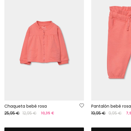
Chaqueta bebé rosa
Pantalón bebé rosa
25,95 €
12,95 €
19,95 €
9,95 €
10,35 €
7,