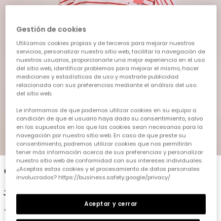
Gestión de cookies
Utilizamos cookies propias y de terceros para mejorar nuestros
servicios, personalizar nuestro sitio web, facilitar la navegación de
nuestros usuarios, proporcionarle una mejor experiencia en el uso
del sitio web, identificar problemas para mejorar el mismo, hacer
mediciones y estadísticas de uso y mostrarle publicidad
relacionada con sus preferencias mediante el análisis del uso
del sitio web.
Le informamos de que podemos utilizar cookies en su equipo a
condición de que el usuario haya dado su consentimiento, salvo
en los supuestos en los que las cookies sean necesarias para la
navegación por nuestro sitio web. En caso de que preste su
1
2
3
4
5
consentimiento, podremos utilizar cookies que nos permitirán
tener más información acerca de sus preferencias y personalizar
nuestro sitio web de conformidad con sus intereses individuales.
Camiseta bebé algodón rayas
¿Aceptas estas cookies y el procesamiento de datos personales
involucrados? https://business.safety.google/privacy/
15,95 €
7,95 €
6,35 €
Aceptar y cerrar
*Discount applied to season price