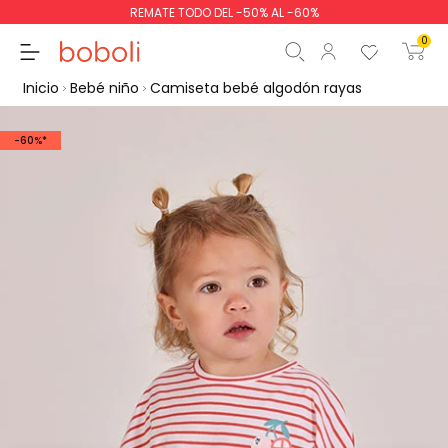
REMATE TODO DEL -50% AL -60%
0
Inicio
Bebé niño
Camiseta bebé algodón rayas
-60%*
Subtotal
0,00 €
Total
0,00 €
Continua
Comenzar pedido