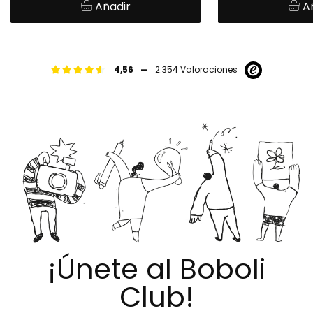
Añadir
A
-
4,56
2.354 Valoraciones
¡Únete al Boboli
Club!