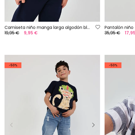
Camiseta niño manga larga algodón blanco
Pantalón niño
19,95 €
9,95 €
35,95 €
17,9
-50%
-50%