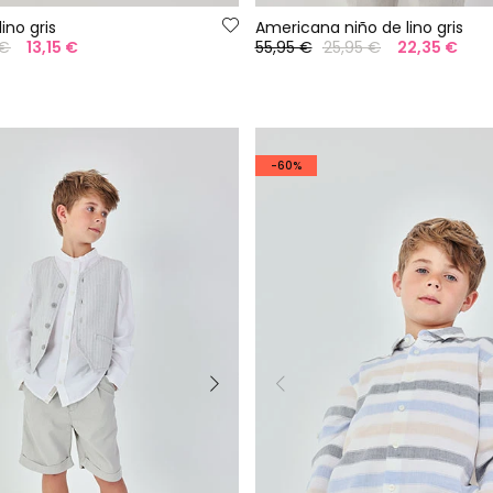
ino gris
Americana niño de lino gris
 €
13,15 €
55,95 €
25,95 €
22,35 €
-60%