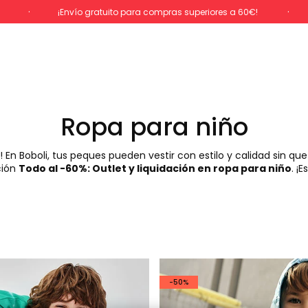
%
¡Envío gratuito para compras superiores a 60€!
Ropa para niño
 En Boboli, tus peques pueden vestir con estilo y calidad sin que
ción
Todo al -60%: Outlet y liquidación en ropa para niño
. ¡
-50%