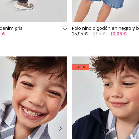
 denim gris
Polo niño algodón en negro y 
5 €
25,95 €
12,95 €
10,35 €
-60%