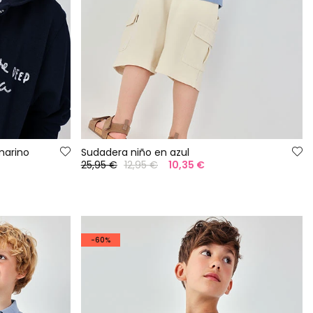
marino
Sudadera niño en azul
25,95 €
12,95 €
10,35 €
-60%