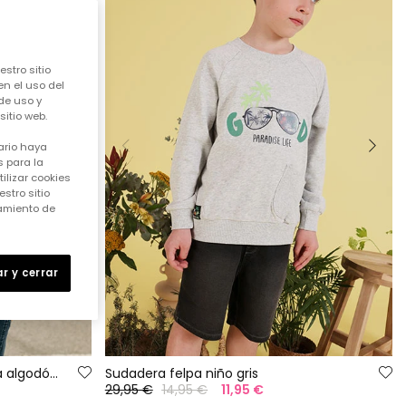
stro sitio
en el uso del
de uso y
itio web.
ario haya
 para la
ilizar cookies
stro sitio
samiento de
r y cerrar
Camiseta de niño manga larga algodón blanco
Sudadera felpa niño gris
29,95 €
14,95 €
11,95 €