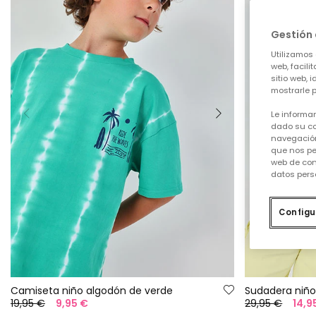
Gestión 
Utilizamos 
web, facili
sitio web, 
mostrarle p
Le informa
dado su co
navegación
que nos pe
web de con
datos pers
Configu
Camiseta niño algodón de verde
Sudadera niño
19,95 €
9,95 €
29,95 €
14,9