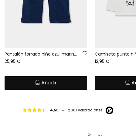
Pantalón forrado niño azul marino con cordón
25,95 €
12,95 €
Añadir
A
-
4,56
2.361 Valoraciones