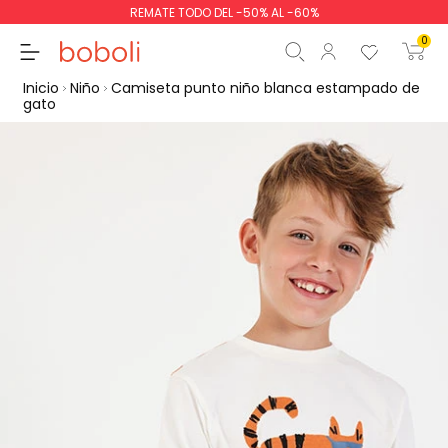
REMATE TODO DEL -50% AL -60%
0
Inicio
Niño
Camiseta punto niño blanca estampado de
gato
Subtotal
0,00 €
Total
0,00 €
Continua
Comenzar pedido