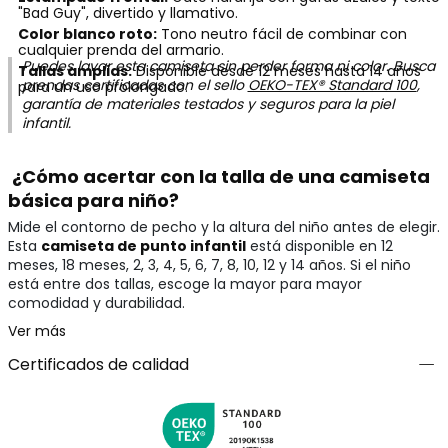
"Bad Guy", divertido y llamativo.
Color blanco roto:
Tono neutro fácil de combinar con
cualquier prenda del armario.
Puedes lavar esta camiseta sin perder forma ni color. Busca
Tallas amplias:
Disponible desde 12 meses hasta 14 años
prendas certificadas con el sello
OEKO-TEX® Standard 100
,
para un uso prolongado.
garantía de materiales testados y seguros para la piel
infantil.
¿Cómo acertar con la talla de una camiseta
básica para niño?
Mide el contorno de pecho y la altura del niño antes de elegir.
Esta
camiseta de punto infantil
está disponible en 12
meses, 18 meses, 2, 3, 4, 5, 6, 7, 8, 10, 12 y 14 años. Si el niño
está entre dos tallas, escoge la mayor para mayor
comodidad y durabilidad.
Ver más
Certificados de calidad