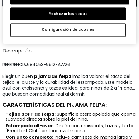
Rechazarlas todas
Configuración de cookies
Guardar
Compartir
Descripción
REFERENCIA:684053-9912-AW26
Elegir un buen
pijama de felpa
implica valorar el tacto del
tejido, el ajuste y la durabilidad del estampado. Este modelo
azul con croissants y tazas es ideal para niños de 2 a 14 años
que buscan comodidad real al dormir.
CARACTERÍSTICAS DEL PIJAMA FELPA:
Tejido SOFT de felpa:
Superficie aterciopelada que aporta
suavidad directa sobre la piel del niño.
Estampado all-over:
Diseño con croissants, tazas y texto
"Breakfast Club" en tono azul marino.
Conjunto completo:
Incluye camiseta de manga larga y