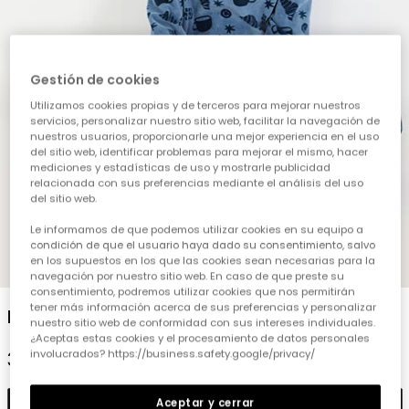
Gestión de cookies
Utilizamos cookies propias y de terceros para mejorar nuestros
servicios, personalizar nuestro sitio web, facilitar la navegación de
nuestros usuarios, proporcionarle una mejor experiencia en el uso
del sitio web, identificar problemas para mejorar el mismo, hacer
mediciones y estadísticas de uso y mostrarle publicidad
relacionada con sus preferencias mediante el análisis del uso
del sitio web.
Le informamos de que podemos utilizar cookies en su equipo a
condición de que el usuario haya dado su consentimiento, salvo
en los supuestos en los que las cookies sean necesarias para la
1
2
3
4
5
6
7
8
navegación por nuestro sitio web. En caso de que preste su
consentimiento, podremos utilizar cookies que nos permitirán
tener más información acerca de sus preferencias y personalizar
Pijama felpa azul estampado croissants
nuestro sitio web de conformidad con sus intereses individuales.
¿Aceptas estas cookies y el procesamiento de datos personales
involucrados? https://business.safety.google/privacy/
32,95 €
Aceptar y cerrar
Añadir