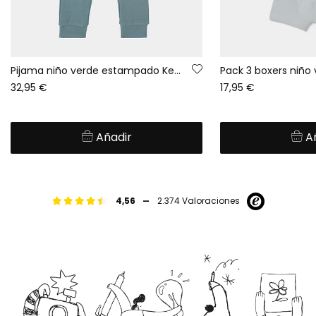
Pijama niño verde estampado Keep Rolling
32,95 €
17,95 €
Añadir
A
-
4,56
2.374 Valoraciones