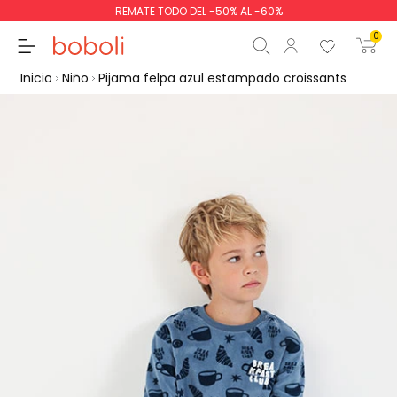
REMATE TODO DEL -50% AL -60%
0
Inicio
Niño
Pijama felpa azul estampado croissants
Subtotal
0,00 €
Total
0,00 €
Continua
Comenzar pedido