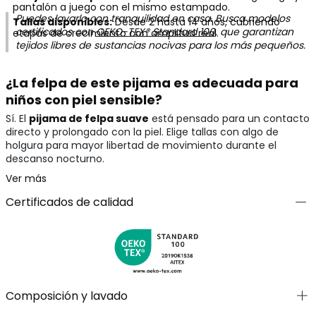
pantalón a juego con el mismo estampado.
Puedes lavarlo con tranquilidad en casa. Busca modelos
Tallas disponibles:
Desde 2 hasta 14 años, cubriendo
certificados con
OEKO-TEX® Standard 100
, que garantizan
etapas de crecimiento con amplitud real.
tejidos libres de sustancias nocivas para los más pequeños.
¿La felpa de este pijama es adecuada para
niños con piel sensible?
Sí. El
pijama de felpa suave
está pensado para un contacto
directo y prolongado con la piel. Elige tallas con algo de
holgura para mayor libertad de movimiento durante el
descanso nocturno.
Ver más
Certificados de calidad
Composición y lavado