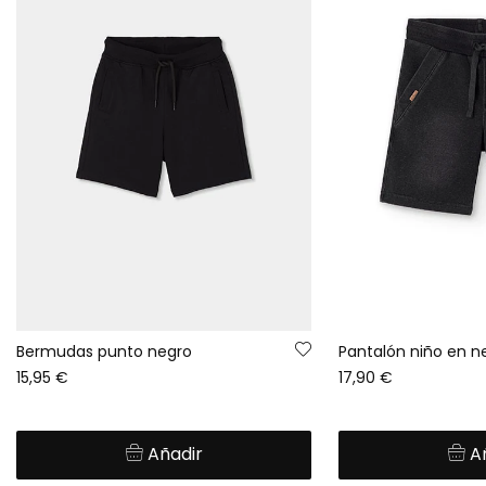
Bermudas punto negro
Pantalón niño en n
15,95 €
17,90 €
Añadir
A