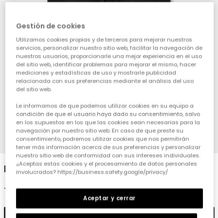
Gestión de cookies
Utilizamos cookies propias y de terceros para mejorar nuestros
servicios, personalizar nuestro sitio web, facilitar la navegación de
nuestros usuarios, proporcionarle una mejor experiencia en el uso
del sitio web, identificar problemas para mejorar el mismo, hacer
mediciones y estadísticas de uso y mostrarle publicidad
relacionada con sus preferencias mediante el análisis del uso
del sitio web.
Le informamos de que podemos utilizar cookies en su equipo a
condición de que el usuario haya dado su consentimiento, salvo
en los supuestos en los que las cookies sean necesarias para la
navegación por nuestro sitio web. En caso de que preste su
consentimiento, podremos utilizar cookies que nos permitirán
1
2
3
4
tener más información acerca de sus preferencias y personalizar
nuestro sitio web de conformidad con sus intereses individuales.
¿Aceptas estas cookies y el procesamiento de datos personales
Bermudas felpa denim negro
involucrados? https://business.safety.google/privacy/
19,95 €
Aceptar y cerrar
Añadir