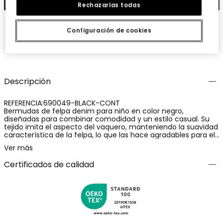
Rechazarlas todas
Configuración de cookies
Guardar
Compartir
Descripción
REFERENCIA:690049-BLACK-CONT
Bermudas de felpa denim para niño en color negro,
diseñadas para combinar comodidad y un estilo casual. Su
tejido imita el aspecto del vaquero, manteniendo la suavidad
característica de la felpa, lo que las hace agradables para el
uso diario. Están confeccionadas con una mezcla de 78%
Ver más
algodón, 15% poliéster y 7% elastano, que aporta flexibilidad,
resistencia y libertad de movimiento. Una prenda práctica y
Certificados de calidad
versátil, ideal para los días más cálidos.