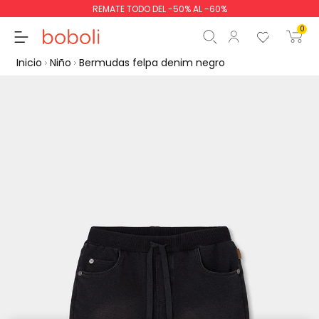
REMATE TODO DEL -50% AL -60%
0
Inicio
Niño
Bermudas felpa denim negro
Subtotal
0,00 €
Total
0,00 €
Continua
Comenzar pedido