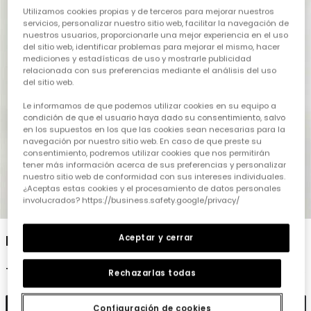
Utilizamos cookies propias y de terceros para mejorar nuestros
servicios, personalizar nuestro sitio web, facilitar la navegación de
nuestros usuarios, proporcionarle una mejor experiencia en el uso
del sitio web, identificar problemas para mejorar el mismo, hacer
mediciones y estadísticas de uso y mostrarle publicidad
relacionada con sus preferencias mediante el análisis del uso
del sitio web.
Le informamos de que podemos utilizar cookies en su equipo a
condición de que el usuario haya dado su consentimiento, salvo
en los supuestos en los que las cookies sean necesarias para la
navegación por nuestro sitio web. En caso de que preste su
consentimiento, podremos utilizar cookies que nos permitirán
tener más información acerca de sus preferencias y personalizar
nuestro sitio web de conformidad con sus intereses individuales.
¿Aceptas estas cookies y el procesamiento de datos personales
involucrados? https://business.safety.google/privacy/
1
2
3
4
5
6
Pantalón felpa denim niña negro
Aceptar y cerrar
19,95 €
Rechazarlas todas
Añadir
Configuración de cookies