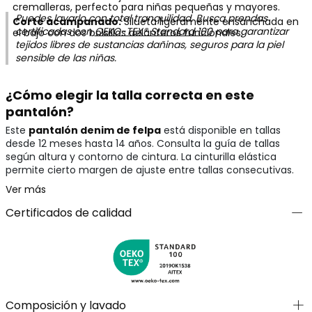
cremalleras, perfecto para niñas pequeñas y mayores.
Puedes lavarlo con total tranquilidad. Busca prendas
Corte acampanado:
Silueta ligeramente ensanchada en
certificadas con
OEKO-TEX® Standard 100
para garantizar
el bajo con dos bolsillos delanteros funcionales.
tejidos libres de sustancias dañinas, seguros para la piel
sensible de las niñas.
¿Cómo elegir la talla correcta en este
pantalón?
Este
pantalón denim de felpa
está disponible en tallas
desde 12 meses hasta 14 años. Consulta la guía de tallas
según altura y contorno de cintura. La cinturilla elástica
permite cierto margen de ajuste entre tallas consecutivas.
Ver más
Certificados de calidad
Composición y lavado