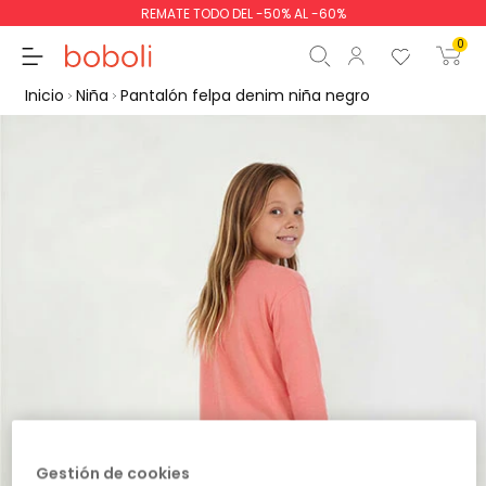
REMATE TODO DEL -50% AL -60%
0
Inicio
Niña
Pantalón felpa denim niña negro
Subtotal
0,00 €
Total
0,00 €
Continua
Comenzar pedido
Gestión de cookies