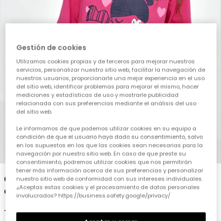
Gestión de cookies
Utilizamos cookies propias y de terceros para mejorar nuestros
servicios, personalizar nuestro sitio web, facilitar la navegación de
nuestros usuarios, proporcionarle una mejor experiencia en el uso
del sitio web, identificar problemas para mejorar el mismo, hacer
mediciones y estadísticas de uso y mostrarle publicidad
relacionada con sus preferencias mediante el análisis del uso
del sitio web.
Le informamos de que podemos utilizar cookies en su equipo a
condición de que el usuario haya dado su consentimiento, salvo
en los supuestos en los que las cookies sean necesarias para la
1
2
3
4
5
navegación por nuestro sitio web. En caso de que preste su
consentimiento, podremos utilizar cookies que nos permitirán
tener más información acerca de sus preferencias y personalizar
Camiseta punto niña fucsia estampado
nuestro sitio web de conformidad con sus intereses individuales.
¿Aceptas estas cookies y el procesamiento de datos personales
corazones
involucrados? https://business.safety.google/privacy/
12,95 €