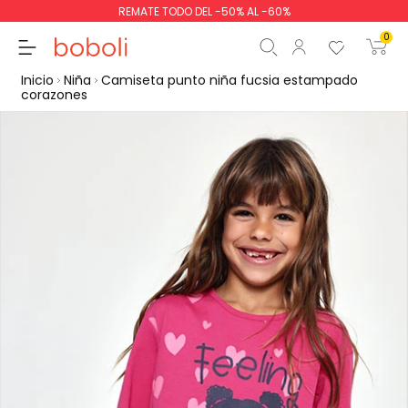
REMATE TODO DEL -50% AL -60%
0
Inicio
Niña
Camiseta punto niña fucsia estampado
corazones
Subtotal
0,00 €
Total
0,00 €
Continua
Comenzar pedido