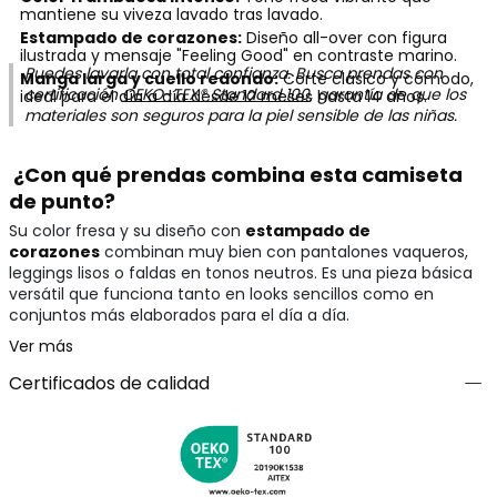
mantiene su viveza lavado tras lavado.
Estampado de corazones:
Diseño all-over con figura
ilustrada y mensaje "Feeling Good" en contraste marino.
Puedes lavarla con total confianza. Busca prendas con
Manga larga y cuello redondo:
Corte clásico y cómodo,
certificación
OEKO-TEX® Standard 100
, garantía de que los
ideal para el día a día desde 12 meses hasta 14 años.
materiales son seguros para la piel sensible de las niñas.
¿Con qué prendas combina esta camiseta
de punto?
Su color fresa y su diseño con
estampado de
corazones
combinan muy bien con pantalones vaqueros,
leggings lisos o faldas en tonos neutros. Es una pieza básica
versátil que funciona tanto en looks sencillos como en
conjuntos más elaborados para el día a día.
Ver más
Certificados de calidad