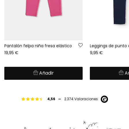
Pantalón felpa niña fresa elástico
19,95 €
9,95 €
Añadir
A
-
4,56
2.374 Valoraciones