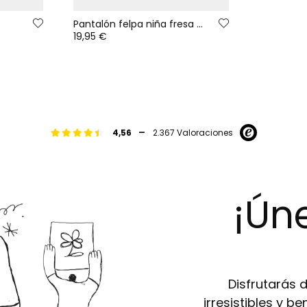
Pantalón felpa niña fresa elástico
19,95 €
-
4,56
2.367 Valoraciones
¡Úne
Disfrutarás 
irresistibles y b