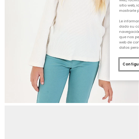
web, facili
sitio web, 
mostrarle p
Le informa
dado su co
navegación
que nos pe
web de con
datos pers
Configu