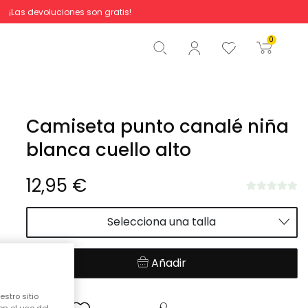
¡Las devoluciones son gratis!
Total
0,00 €
0
Comenzar pedido
Camiseta punto canalé niña
blanca cuello alto
12,95 €
Selecciona una talla
Añadir
stro sitio