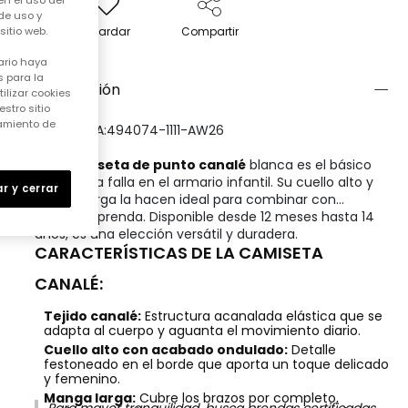
en el uso del
de uso y
Guardar
Compartir
itio web.
ario haya
 para la
Descripción
ilizar cookies
stro sitio
samiento de
REFERENCIA:494074-1111-AW26
Una
camiseta de punto canalé
blanca es el básico
que nunca falla en el armario infantil. Su cuello alto y
r y cerrar
manga larga la hacen ideal para combinar con
cualquier prenda. Disponible desde 12 meses hasta 14
años, es una elección versátil y duradera.
CARACTERÍSTICAS DE LA CAMISETA
CANALÉ:
Tejido canalé:
Estructura acanalada elástica que se
adapta al cuerpo y aguanta el movimiento diario.
Cuello alto con acabado ondulado:
Detalle
festoneado en el borde que aporta un toque delicado
y femenino.
Manga larga:
Cubre los brazos por completo,