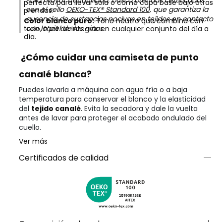
Para mayor tranquilidad, busca prendas certificadas
perfecta para llevar sola o como capa base bajo otras
con el sello
OEKO-TEX® Standard 100
, que garantiza la
prendas.
ausencia de sustancias nocivas en tejidos en contacto
Color blanco puro:
Tono neutro que combina con
con la piel de las niñas.
todo, fácil de integrar en cualquier conjunto del día a
día.
¿Cómo cuidar una camiseta de punto
canalé blanca?
Puedes lavarla a máquina con agua fría o a baja
temperatura para conservar el blanco y la elasticidad
del
tejido canalé
. Evita la secadora y dale la vuelta
antes de lavar para proteger el acabado ondulado del
cuello.
Ver más
Certificados de calidad