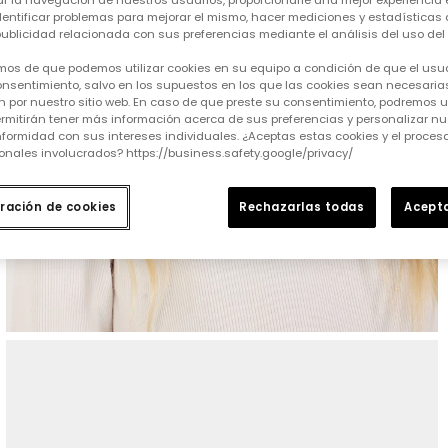
tar la navegación de nuestros usuarios, proporcionarle una mejor experiencia 
identificar problemas para mejorar el mismo, hacer mediciones y estadísticas 
ublicidad relacionada con sus preferencias mediante el análisis del uso del s
mos de que podemos utilizar cookies en su equipo a condición de que el usu
nsentimiento, salvo en los supuestos en los que las cookies sean necesarias
 por nuestro sitio web. En caso de que preste su consentimiento, podremos ut
rmitirán tener más información acerca de sus preferencias y personalizar nue
formidad con sus intereses individuales. ¿Aceptas estas cookies y el proce
onales involucrados? https://business.safety.google/privacy/
ración de cookies
Rechazarlas todas
Acepta