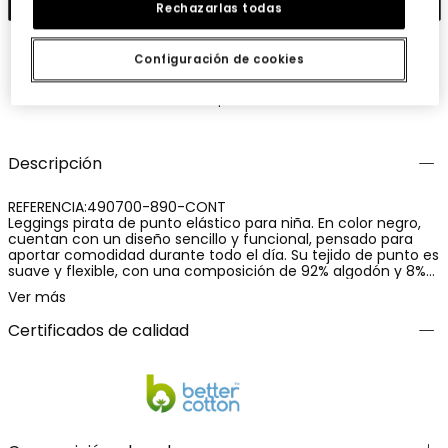
Rechazarlas todas
Configuración de cookies
Guardar
Compartir
Descripción
REFERENCIA:490700-890-CONT
Leggings pirata de punto elástico para niña. En color negro,
cuentan con un diseño sencillo y funcional, pensado para
aportar comodidad durante todo el día. Su tejido de punto es
suave y flexible, con una composición de 92% algodón y 8%
elastano, que permite un ajuste cómodo y favorece la
Ver más
libertad de movimiento. Una prenda práctica y versátil, ideal
para los meses más cálidos y fácil de combinar en looks
Certificados de calidad
informales.