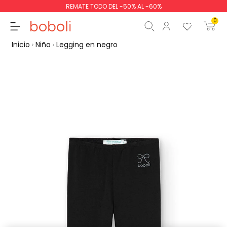
REMATE TODO DEL -50% AL -60%
0
Inicio
Niña
Legging en negro
Subtotal
0,00 €
Total
0,00 €
Continua
Comenzar pedido