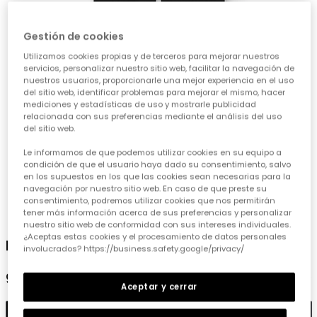
Gestión de cookies
Utilizamos cookies propias y de terceros para mejorar nuestros
servicios, personalizar nuestro sitio web, facilitar la navegación de
nuestros usuarios, proporcionarle una mejor experiencia en el uso
del sitio web, identificar problemas para mejorar el mismo, hacer
mediciones y estadísticas de uso y mostrarle publicidad
relacionada con sus preferencias mediante el análisis del uso
del sitio web.
Le informamos de que podemos utilizar cookies en su equipo a
condición de que el usuario haya dado su consentimiento, salvo
en los supuestos en los que las cookies sean necesarias para la
navegación por nuestro sitio web. En caso de que preste su
consentimiento, podremos utilizar cookies que nos permitirán
1
2
3
4
tener más información acerca de sus preferencias y personalizar
nuestro sitio web de conformidad con sus intereses individuales.
¿Aceptas estas cookies y el procesamiento de datos personales
Legging en negro
involucrados? https://business.safety.google/privacy/
9,95 €
Aceptar y cerrar
Añadir