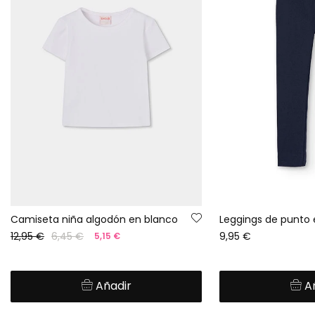
Camiseta niña algodón en blanco
12,95 €
6,45 €
9,95 €
5,15 €
Añadir
A