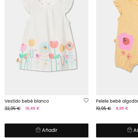
Vestido bebé blanco
Pelele bebé algodó
32,95 €
19,95 €
16,45 €
9,95 €
Añadir
A