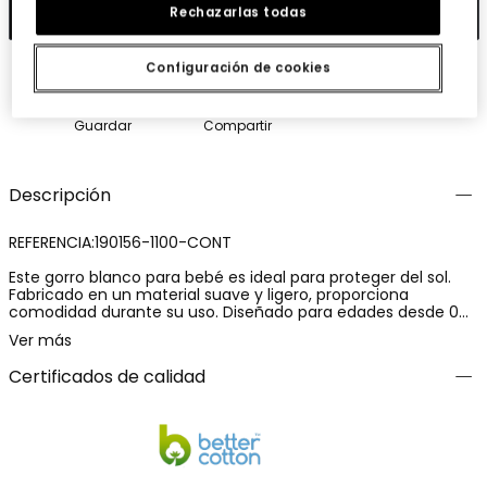
Añadir
Rechazarlas todas
Configuración de cookies
Guardar
Compartir
Descripción
REFERENCIA:190156-1100-CONT
Este gorro blanco para bebé es ideal para proteger del sol.
Fabricado en un material suave y ligero, proporciona
comodidad durante su uso. Diseñado para edades desde 0
meses hasta 12 meses, cuenta con una correa ajustable para
Ver más
mayor seguridad. Su estilo sencillo lo hace fácil de combinar
con cualquier atuendo, añadiendo un toque de dulzura.
Certificados de calidad
Perfecto para paseos y actividades al aire libre en climas
cálidos.