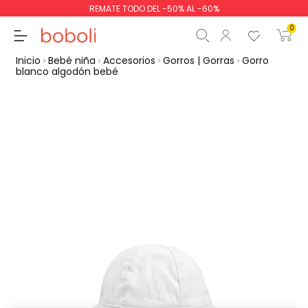
REMATE TODO DEL -50% AL -60%
0
Inicio
Bebé niña
Accesorios
Gorros | Gorras
Gorro
blanco algodón bebé
Subtotal
0,00 €
Total
0,00 €
Continua
Comenzar pedido