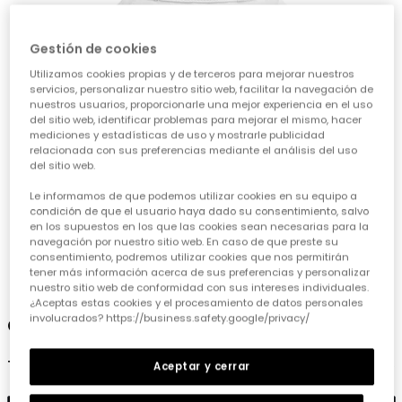
Gestión de cookies
Utilizamos cookies propias y de terceros para mejorar nuestros
servicios, personalizar nuestro sitio web, facilitar la navegación de
nuestros usuarios, proporcionarle una mejor experiencia en el uso
del sitio web, identificar problemas para mejorar el mismo, hacer
mediciones y estadísticas de uso y mostrarle publicidad
relacionada con sus preferencias mediante el análisis del uso
del sitio web.
Le informamos de que podemos utilizar cookies en su equipo a
condición de que el usuario haya dado su consentimiento, salvo
en los supuestos en los que las cookies sean necesarias para la
navegación por nuestro sitio web. En caso de que preste su
consentimiento, podremos utilizar cookies que nos permitirán
tener más información acerca de sus preferencias y personalizar
1
2
3
nuestro sitio web de conformidad con sus intereses individuales.
¿Aceptas estas cookies y el procesamiento de datos personales
involucrados? https://business.safety.google/privacy/
Gorro blanco algodón bebé
12,90 €
Aceptar y cerrar