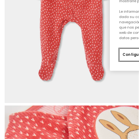
mostrarle p
Le informa
dado su co
navegación
que nos pe
web de con
datos pers
Configu