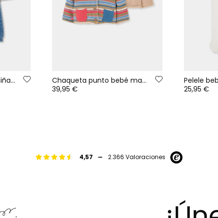
Conjunto punto bebé niña beige bordado de conejito
Chaqueta punto bebé marrón reversible a rayas
39,95 €
25,95 €
-
4,57
2.366 Valoraciones
¡Úne