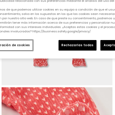
ublicidad relacionada con sus preferencias mediante el análisis del uso del s
mos de que podemos utilizar cookies en su equipo a condición de que el usu
nsentimiento, salvo en los supuestos en los que las cookies sean necesarias
 por nuestro sitio web. En caso de que preste su consentimiento, podremos ut
rmitirán tener más información acerca de sus preferencias y personalizar nue
formidad con sus intereses individuales. ¿Aceptas estas cookies y el proce
onales involucrados? https://business.safety.google/privacy/
ración de cookies
Rechazarlas todas
Acepta