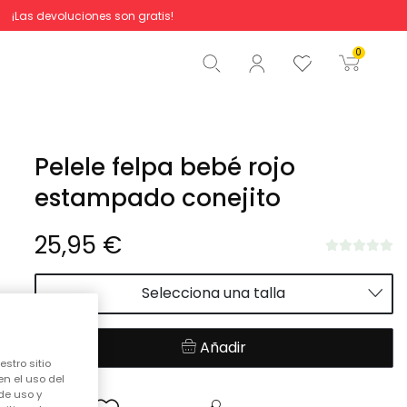
¡Las devoluciones son gratis!
Total
0,00 €
0
Comenzar pedido
Pelele felpa bebé rojo
estampado conejito
25,95 €
Selecciona una talla
Añadir
stro sitio
en el uso del
de uso y