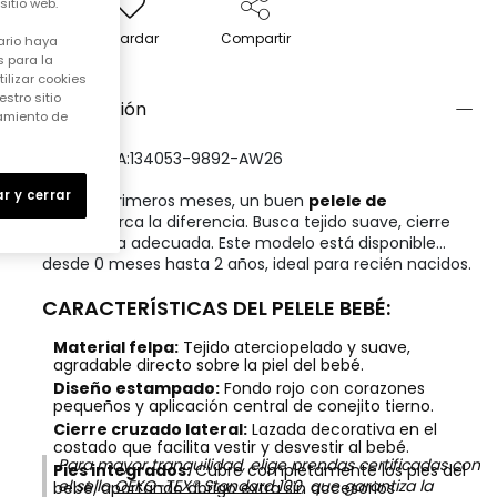
itio web.
Guardar
Compartir
ario haya
 para la
ilizar cookies
stro sitio
Descripción
samiento de
REFERENCIA:134053-9892-AW26
r y cerrar
Para los primeros meses, un buen
pelele de
felpa
marca la diferencia. Busca tejido suave, cierre
fácil y talla adecuada. Este modelo está disponible
desde 0 meses hasta 2 años, ideal para recién nacidos.
CARACTERÍSTICAS DEL PELELE BEBÉ:
Material felpa:
Tejido aterciopelado y suave,
agradable directo sobre la piel del bebé.
Diseño estampado:
Fondo rojo con corazones
pequeños y aplicación central de conejito tierno.
Cierre cruzado lateral:
Lazada decorativa en el
costado que facilita vestir y desvestir al bebé.
Para mayor tranquilidad, elige prendas certificadas con
Pies integrados:
Cubre completamente los pies del
el sello
OEKO-TEX® Standard 100
, que garantiza la
bebé, aportando abrigo extra sin accesorios