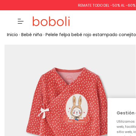
REMATE TODO DEL -50% AL -60
Inicio
Bebé niña
Pelele felpa bebé rojo estampado conejito
Gestión 
Utilizamos 
web, facili
sitio web, 