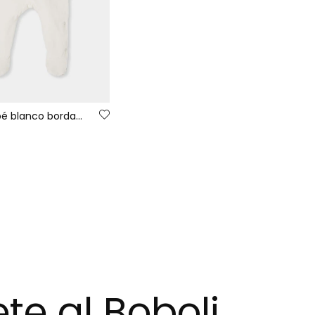
Pelele bebé blanco bordado de oso
te al Boboli