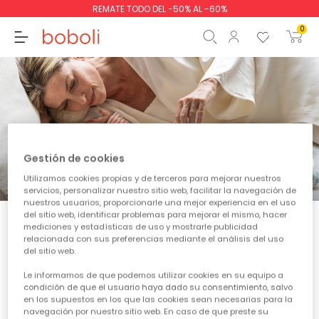
REMATE TODO DEL -50% AL -60%
0
Subtotal
0,00 €
Gestión de cookies
Total
0,00 €
Utilizamos cookies propias y de terceros para mejorar nuestros
servicios, personalizar nuestro sitio web, facilitar la navegación de
Continua
Comenzar pedido
nuestros usuarios, proporcionarle una mejor experiencia en el uso
del sitio web, identificar problemas para mejorar el mismo, hacer
mediciones y estadísticas de uso y mostrarle publicidad
Aún no hay productos disponibles
relacionada con sus preferencias mediante el análisis del uso
del sitio web.
Permanezca atento. Aquí se mostrarán más productos a
medida que se vayan añadiendo.
Le informamos de que podemos utilizar cookies en su equipo a
condición de que el usuario haya dado su consentimiento, salvo
en los supuestos en los que las cookies sean necesarias para la
navegación por nuestro sitio web. En caso de que preste su