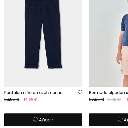
Pantalón niño en azul marino
Bermuda algodón 
29,95 €
27,95 €
12,95 €
14,95 €
1
Añadir
A