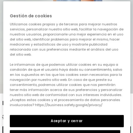
Gestión de cookies
Utilizamos cookies propias y de terceros para mejorar nuestros
servicios, personalizar nuestro sitio web, facilitar la navegación de
nuestros usuarios, proporcionarle una mejor experiencia en el uso
del sitio web, identificar problemas para mejorar el mismo, hacer
mediciones y estadísticas de uso y mostrarle publicidad
relacionada con sus preferencias mediante el análisis del uso
del sitio web.
Le informamos de que podemos utilizar cookies en su equipo a
condición de que el usuario haya dado su consentimiento, salvo
en los supuestos en los que las cookies sean necesarias para la
navegación por nuestro sitio web. En caso de que preste su
consentimiento, podremos utilizar cookies que nos permitirán
1
2
3
4
5
6
tener más información acerca de sus preferencias y personalizar
nuestro sitio web de conformidad con sus intereses individuales.
¿Aceptas estas cookies y el procesamiento de datos personales
Polo niño algodón azul
involucrados? https://business.safety.google/privacy/
25,95 €
12,95 €
Aceptar y cerrar
Añadir