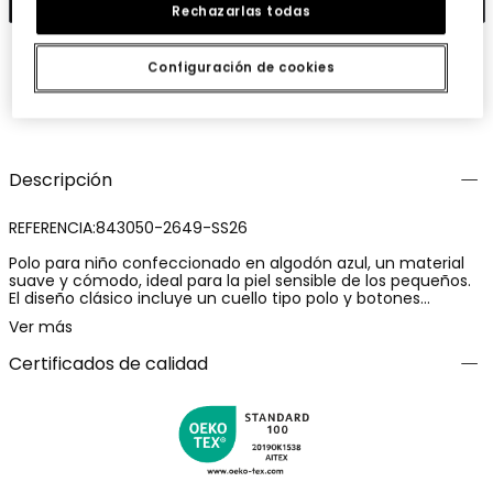
Rechazarlas todas
Configuración de cookies
Guardar
Compartir
Descripción
REFERENCIA:843050-2649-SS26
Polo para niño confeccionado en algodón azul, un material
suave y cómodo, ideal para la piel sensible de los pequeños.
El diseño clásico incluye un cuello tipo polo y botones
frontales, lo que facilita su colocación. Perfecto para edades
Ver más
desde 2 hasta los 14 años, es versátil para ocasiones casuales
o un poco más formales. Su color azul facilita las
Certificados de calidad
combinaciones con diferentes estilos y prendas. Un detalle
discreto en la parte inferior delantera añade un toque de
interés sin ser abrumador, convirtiéndolo en una opción
elegante para cualquier armario.