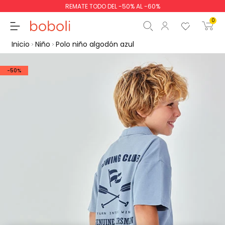
REMATE TODO DEL -50% AL -60%
0
Inicio
Niño
Polo niño algodón azul
-50%
Subtotal
0,00 €
Total
0,00 €
Continua
Comenzar pedido