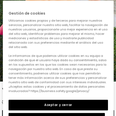
Gestión de cookies
Utilizamos cookies propias y de terceros para mejorar nuestros
servicios, personalizar nuestro sitio web, facilitar la navegación de
nuestros usuarios, proporcionarle una mejor experiencia en el uso
del sitio web, identificar problemas para mejorar el mismo, hacer
mediciones y estadísticas de uso y mostrarle publicidad
relacionada con sus preferencias mediante el análisis del uso
del sitio web.
Le informamos de que podemos utilizar cookies en su equipo a
condición de que el usuario haya dado su consentimiento, salvo
en los supuestos en los que las cookies sean necesarias para la
navegación por nuestro sitio web. En caso de que preste su
consentimiento, podremos utilizar cookies que nos permitirán
1
2
3
4
5
6
tener más información acerca de sus preferencias y personalizar
nuestro sitio web de conformidad con sus intereses individuales.
¿Aceptas estas cookies y el procesamiento de datos personales
Vestido punto color block
involucrados? https://business.safety.google/privacy/
25,95 €
12,95 €
Aceptar y cerrar
Añadir