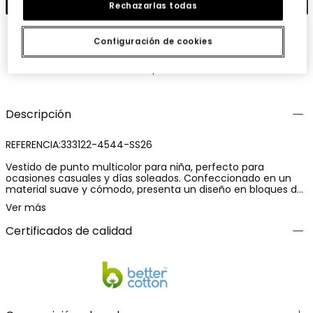
Rechazarlas todas
Configuración de cookies
Guardar
Compartir
Descripción
REFERENCIA:333122-4544-SS26
Vestido de punto multicolor para niña, perfecto para
ocasiones casuales y días soleados. Confeccionado en un
material suave y cómodo, presenta un diseño en bloques de
color turquesa, melocotón y rosa que lo hace vibrante y
Ver más
alegre. Sin estampados, su diseño es sencillo pero eficaz.
Ideal para edades desde 12 meses hasta 10 años, cuenta con
Certificados de calidad
tirantes y un corte amplio, lo que ofrece frescura y libertad
de movimiento. Versátil para combinar con accesorios
simples para un look veraniego completo.