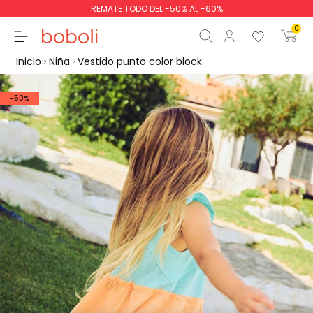
REMATE TODO DEL -50% AL -60%
0
Inicio
Niña
Vestido punto color block
-50%
Subtotal
0,00 €
Total
0,00 €
Continua
Comenzar pedido