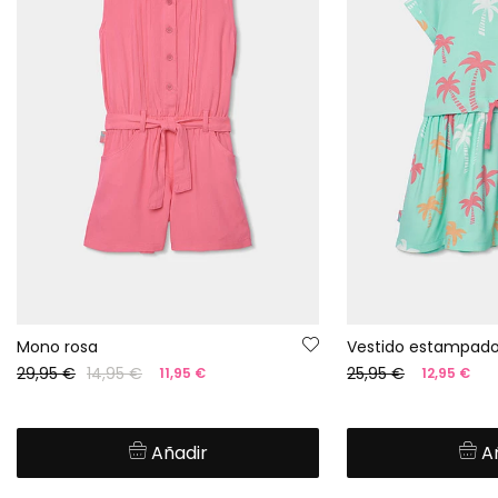
Mono rosa
Vestido estampado
29,95 €
14,95 €
25,95 €
11,95 €
12,95 €
Añadir
A