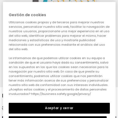
Gestión de cookies
Utilizamos cookies propias y de terceros para mejorar nuestros
servicios, personalizar nuestro sitio web, facilitar la navegación de
nuestros usuarios, proporcionarle una mejor experiencia en el uso
del sitio web, identificar problemas para mejorar el mismo, hacer
mediciones y estadísticas de uso y mostrarle publicidad
relacionada con sus preferencias mediante el análisis del uso
del sitio web.
Le informamos de que podemos utilizar cookies en su equipo a
condición de que el usuario haya dado su consentimiento, salvo
en los supuestos en los que las cookies sean necesarias para la
navegación por nuestro sitio web. En caso de que preste su
consentimiento, podremos utilizar cookies que nos permitirán
1
2
3
4
5
6
tener más información acerca de sus preferencias y personalizar
nuestro sitio web de conformidad con sus intereses individuales.
¿Aceptas estas cookies y el procesamiento de datos personales
involucrados? https://business.safety.google/privacy/
Manta y un doudou de bebe estampado
29,95 €
14,95 €
Aceptar y cerrar