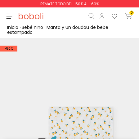
REMATE TODO DEL -50% AL -60%
0
Inicio
Bebé niño
Manta y un doudou de bebe
estampado
-50%
Subtotal
0,00 €
Total
0,00 €
Continua
Comenzar pedido