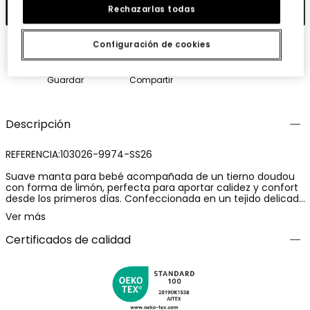
Añadir
Rechazarlas todas
Configuración de cookies
Guardar
Compartir
Descripción
REFERENCIA:103026-9974-SS26
Suave manta para bebé acompañada de un tierno doudou
con forma de limón, perfecta para aportar calidez y confort
desde los primeros días. Confeccionada en un tejido delicado
y agradable al tacto, resulta ideal para envolver al bebé y
Ver más
mantenerlo abrigado en cualquier ocasión. El alegre
estampado de limones añade un toque fresco y divertido al
Certificados de calidad
conjunto, convirtiéndolo en un accesorio encantador tanto
para casa como para los paseos. Un imprescindible lleno de
dulzura para el día a día del recién nacido.