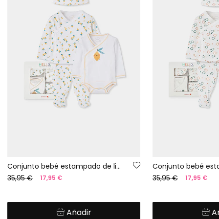
Conjunto bebé estampado de limones
35,95 €
35,95 €
17,95 €
17,95 €
Añadir
A