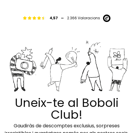
-
4,57
2.366 Valoracions
Uneix-te al Boboli
Club!
Gaudiràs de descomptes exclusius, sorpreses