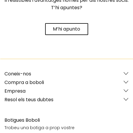
irresistibles i avantatges només per als nostres socis.
T’hi apuntes?
M’hi apunto
Coneix-nos
Compra a boboli
Empresa
Resol els teus dubtes
Botigues Boboli
Trobeu una botiga a prop vostre