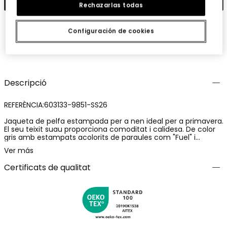
Rechazarlas todas
Configuración de cookies
Guardar
Comparteix
Descripció
REFERÈNCIA:603133-9851-SS26
Jaqueta de pelfa estampada per a nen ideal per a primavera.
El seu teixit suau proporciona comoditat i calidesa. De color
gris amb estampats acolorits de paraules com "Fuel" i
"Speed", afegeix un toc divertit. Inclou una caputxa i un
Ver más
tancament de cremallera frontal per a més funcionalitat.
Disponible en talles per a edats des de 2 anys fins a 14 anys,
Certificats de qualitat
és perfecta per a combinar amb texans o pantalons
esportius, oferint estil i confort per al dia a dia.