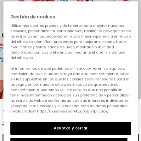
Gestión de cookies
Utilizamos cookies propias y de terceros para mejorar nuestros
servicios, personalizar nuestro sitio web, facilitar la navegación de
nuestros usuarios, proporcionarle una mejor experiencia en el uso
del sitio web, identificar problemas para mejorar el mismo, hacer
mediciones y estadísticas de uso y mostrarle publicidad
relacionada con sus preferencias mediante el análisis del uso
del sitio web.
Le informamos de que podemos utilizar cookies en su equipo a
condición de que el usuario haya dado su consentimiento, salvo
en los supuestos en los que las cookies sean necesarias para la
navegación por nuestro sitio web. En caso de que preste su
consentimiento, podremos utilizar cookies que nos permitirán
1
2
3
4
5
tener más información acerca de sus preferencias y personalizar
nuestro sitio web de conformidad con sus intereses individuales.
¿Aceptas estas cookies y el procesamiento de datos personales
Jaqueta nen pelfa estampada
involucrados? https://business.safety.google/privacy/
35,95 €
17,95 €
Aceptar y cerrar
Afegir