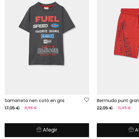
Samarreta nen cotó en gris
Bermuda punt gra
17,95 €
22,95 €
8,95 €
11,45 €
Afegir
A