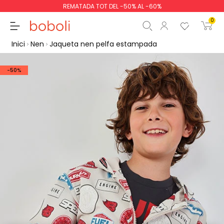
REMATADA TOT DEL -50% AL -60%
0
Inici
Nen
Jaqueta nen pelfa estampada
-50%
Subtotal
0,00 €
Total
0,00 €
Continua
Començar la comand