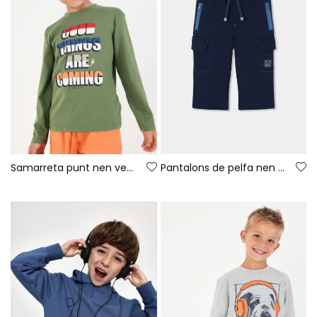
Samarreta punt nen verd estampat lletres
Pantalons de pelfa nen blau marí càrrega