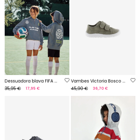
Dessuadora blava FIFA WORLD CUP 2026© X Boboli
Vambes Victoria Bosco barefoot de lona color aloe
35,95 €
45,90 €
17,95 €
36,70 €