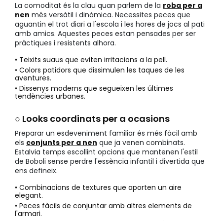
La comoditat és la clau quan parlem de la
roba per a
nen
més versàtil i dinàmica. Necessites peces que
aguantin el trot diari a l'escola i les hores de jocs al pati
amb amics. Aquestes peces estan pensades per ser
pràctiques i resistents alhora.
• Teixits suaus que eviten irritacions a la pell.
• Colors patidors que dissimulen les taques de les
aventures.
• Dissenys moderns que segueixen les últimes
tendències urbanes.
○ Looks coordinats per a ocasions
Preparar un esdeveniment familiar és més fàcil amb
els
conjunts per a nen
que ja venen combinats.
Estalvia temps escollint opcions que mantenen l'estil
de Boboli sense perdre l'essència infantil i divertida que
ens defineix.
• Combinacions de textures que aporten un aire
elegant.
• Peces fàcils de conjuntar amb altres elements de
l'armari.