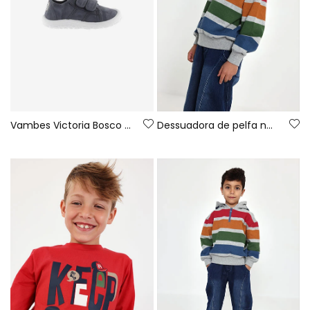
Vambes Victoria Bosco barefoot de lona color nit
Dessuadora de pelfa nen gris vigoré llistada multicolor