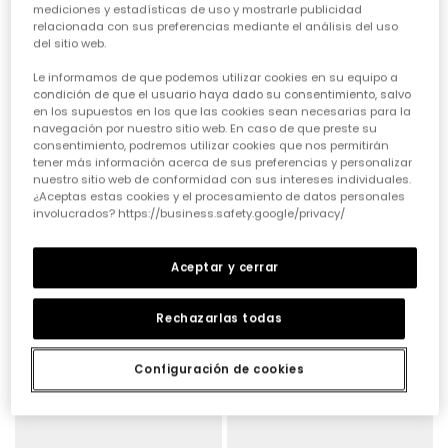
mediciones y estadísticas de uso y mostrarle publicidad
relacionada con sus preferencias mediante el análisis del uso
del sitio web.
Le informamos de que podemos utilizar cookies en su equipo a
condición de que el usuario haya dado su consentimiento, salvo
en los supuestos en los que las cookies sean necesarias para la
Bermudas azul marino
Bermudes punt negre
navegación por nuestro sitio web. En caso de que preste su
consentimiento, podremos utilizar cookies que nos permitirán
15,95 €
15,95 €
tener más información acerca de sus preferencias y personalizar
nuestro sitio web de conformidad con sus intereses individuales.
¿Aceptas estas cookies y el procesamiento de datos personales
involucrados? https://business.safety.google/privacy/
Aceptar y cerrar
Rechazarlas todas
Configuración de cookies