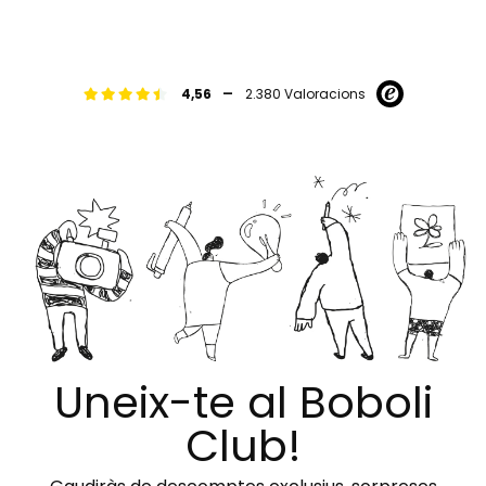
-
4,56
2.380 Valoracions
Uneix-te al Boboli
Club!