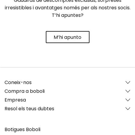
Gaudiràs de descomptes exclusius, sorpreses
irresistibles i avantatges només per als nostres socis.
T’hi apuntes?
M’hi apunto
Coneix-nos
Compra a boboli
Empresa
Resol els teus dubtes
Botigues Boboli