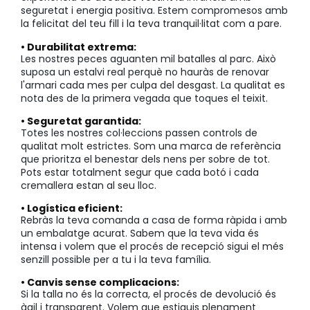
seguretat i energia positiva. Estem compromesos amb
la felicitat del teu fill i la teva tranquil·litat com a pare.
• Durabilitat extrema:
Les nostres peces aguanten mil batalles al parc. Això
suposa un estalvi real perquè no hauràs de renovar
l'armari cada mes per culpa del desgast. La qualitat es
nota des de la primera vegada que toques el teixit.
• Seguretat garantida:
Totes les nostres col·leccions passen controls de
qualitat molt estrictes. Som una marca de referència
que prioritza el benestar dels nens per sobre de tot.
Pots estar totalment segur que cada botó i cada
cremallera estan al seu lloc.
• Logística eficient:
Rebràs la teva comanda a casa de forma ràpida i amb
un embalatge acurat. Sabem que la teva vida és
intensa i volem que el procés de recepció sigui el més
senzill possible per a tu i la teva família.
• Canvis sense complicacions:
Si la talla no és la correcta, el procés de devolució és
àgil i transparent. Volem que estiguis plenament