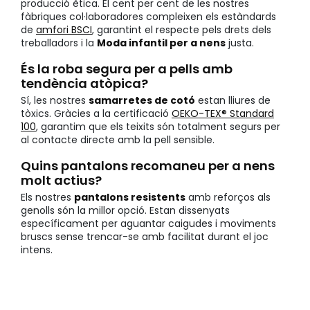
producció ètica. El cent per cent de les nostres
fàbriques col·laboradores compleixen els estàndards
de
amfori BSCI
, garantint el respecte pels drets dels
treballadors i la
Moda infantil per a nens
justa.
És la roba segura per a pells amb
tendència atòpica?
Sí, les nostres
samarretes de cotó
estan lliures de
tòxics. Gràcies a la certificació
OEKO-TEX® Standard
100
, garantim que els teixits són totalment segurs per
al contacte directe amb la pell sensible.
Quins pantalons recomaneu per a nens
molt actius?
Els nostres
pantalons resistents
amb reforços als
genolls són la millor opció. Estan dissenyats
específicament per aguantar caigudes i moviments
bruscs sense trencar-se amb facilitat durant el joc
intens.