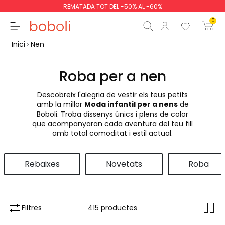
REMATADA TOT DEL -50% AL -60%
0
Inici
Nen
Roba per a nen
Descobreix l'alegria de vestir els teus petits
Subtotal
0,00 €
amb la millor
Moda infantil per a nens
de
Boboli. Troba dissenys únics i plens de color
Total
0,00 €
que acompanyaran cada aventura del teu fill
amb total comoditat i estil actual.
Continua
Començar la comand
Rebaixes
Novetats
Roba
Filtres
415 productes