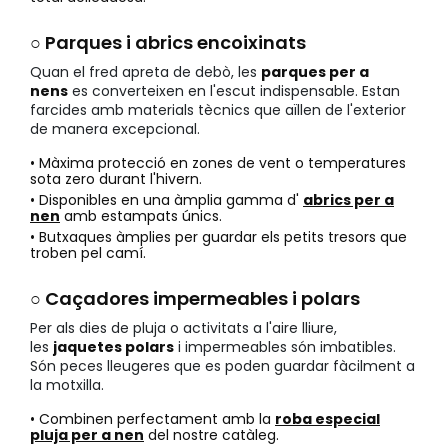
○ Parques i abrics encoixinats
Quan el fred apreta de debò, les
parques per a
nens
es converteixen en l'escut indispensable. Estan
farcides amb materials tècnics que aïllen de l'exterior
de manera excepcional.
• Màxima protecció en zones de vent o temperatures
sota zero durant l'hivern.
• Disponibles en una àmplia gamma d'
abrics per a
nen
amb estampats únics.
• Butxaques àmplies per guardar els petits tresors que
troben pel camí.
○ Caçadores impermeables i polars
Per als dies de pluja o activitats a l'aire lliure,
les
jaquetes polars
i impermeables són imbatibles.
Són peces lleugeres que es poden guardar fàcilment a
la motxilla.
• Combinen perfectament amb la
roba especial
pluja per a nen
del nostre catàleg.