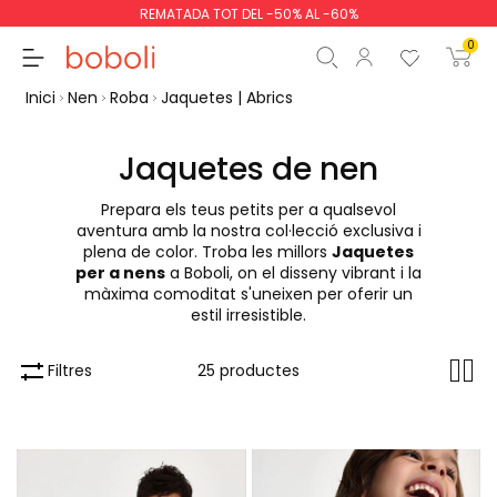
REMATADA TOT DEL -50% AL -60%
0
Inici
Nen
Roba
Jaquetes | Abrics
Jaquetes de nen
Prepara els teus petits per a qualsevol
Subtotal
0,00 €
aventura amb la nostra col·lecció exclusiva i
plena de color. Troba les millors
Jaquetes
Total
0,00 €
per a nens
a Boboli, on el disseny vibrant i la
màxima comoditat s'uneixen per oferir un
Continua
Començar la comand
estil irresistible.
Filtres
25 productes