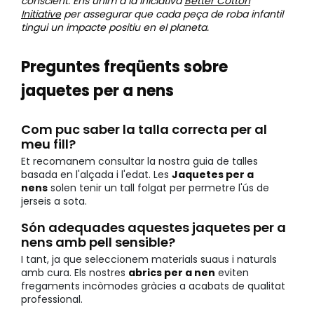
conscient. Ens unim a la iniciativa
Better Cotton
Initiative
per assegurar que cada peça de roba infantil
tingui un impacte positiu en el planeta.
Preguntes freqüents sobre
jaquetes per a nens
Com puc saber la talla correcta per al
meu fill?
Et recomanem consultar la nostra guia de talles
basada en l'alçada i l'edat. Les
Jaquetes per a
nens
solen tenir un tall folgat per permetre l'ús de
jerseis a sota.
Són adequades aquestes jaquetes per a
nens amb pell sensible?
I tant, ja que seleccionem materials suaus i naturals
amb cura. Els nostres
abrics per a nen
eviten
fregaments incòmodes gràcies a acabats de qualitat
professional.