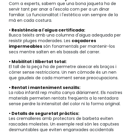
Com a experts, sabem que una bona jaqueta ha de
servir tant per anar a l'escola com per a un dinar
familiar. La funcionalitat i l'estètica van sempre de la
mà en cada costura.
• Resistència a l'aigua certificada:
Busca teixits amb una columna d'aigua adequada per
resistir pluges moderades. Les
caçadores
impermeables
són fonamentals per mantenir-los
secs mentre salten en els bassals del carrer.
• Mobilitat i llibertat total:
El tall de la peça ha de permetre aixecar els braços i
córrer sense restriccions. Un nen còmode és un nen
que gaudeix de cada moment sense preocupacions.
• Rentat i manteniment senzills:
La roba infantil rep molta canya diàriament. Els nostres
materials permeten rentats freqüents a la rentadora
sense perdre la intensitat del color ni la forma original.
• Detalls de seguretat pràctics:
Les cremalleres amb protectors de barbeta eviten
rascades molestes. Un exemple real són les caputxes
desmuntables que eviten enganxades accidentals