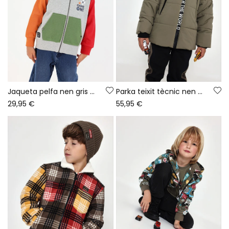
Jaqueta pelfa nen gris vigoré Game On
Parka teixit tècnic nen verd amb caputxa
29,95 €
55,95 €