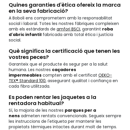
Quines garanties d'ètica ofereix la marca
en la seva fabricació?
A Boboli ens comprometem amb la responsabilitat
social i laboral. Totes les nostres fàbriques compleixen
amb els estàndards de
amfori BSCI
, garantint
roba
d'abric infantil
fabricada amb total ètica i justícia
social.
Què significa la certificació que tenen les
vostres peces?
Garanteix que el producte és segur per a la salut
humana. Les nostres
caçadores
impermeables
compten amb el certificat
OEKO-
TEX® Standard 100
, assegurant qualitat i confiança en
cada fibra utilitzada.
Es poden rentar les jaquetes a la
rentadora habitual?
Sí, la majoria de les nostres
parques per a
nens
admeten rentats convencionals. Segueix sempre
les instruccions de l'etiqueta per mantenir les
propietats tèrmiques intactes durant molt de temps.