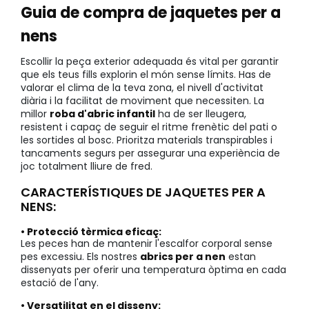
Guia de compra de jaquetes per a
nens
Escollir la peça exterior adequada és vital per garantir
que els teus fills explorin el món sense límits. Has de
valorar el clima de la teva zona, el nivell d'activitat
diària i la facilitat de moviment que necessiten. La
millor
roba d'abric infantil
ha de ser lleugera,
resistent i capaç de seguir el ritme frenètic del pati o
les sortides al bosc. Prioritza materials transpirables i
tancaments segurs per assegurar una experiència de
joc totalment lliure de fred.
CARACTERÍSTIQUES DE JAQUETES PER A
NENS:
• Protecció tèrmica eficaç:
Les peces han de mantenir l'escalfor corporal sense
pes excessiu. Els nostres
abrics per a nen
estan
dissenyats per oferir una temperatura òptima en cada
estació de l'any.
• Versatilitat en el disseny: