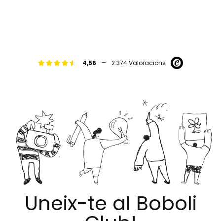
-
4,56
2.374 Valoracions
Uneix-te al Boboli