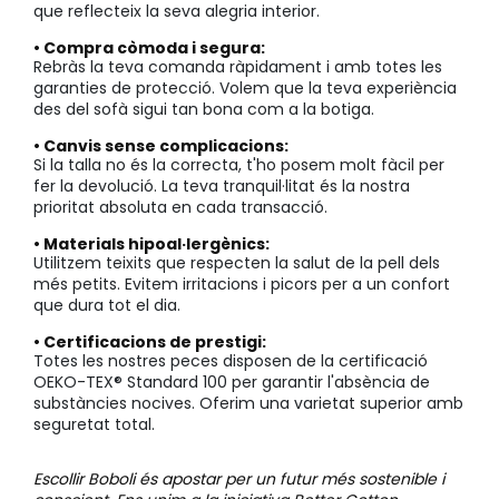
que reflecteix la seva alegria interior.
• Compra còmoda i segura:
Rebràs la teva comanda ràpidament i amb totes les
garanties de protecció. Volem que la teva experiència
des del sofà sigui tan bona com a la botiga.
• Canvis sense complicacions:
Si la talla no és la correcta, t'ho posem molt fàcil per
fer la devolució. La teva tranquil·litat és la nostra
prioritat absoluta en cada transacció.
• Materials hipoal·lergènics:
Utilitzem teixits que respecten la salut de la pell dels
més petits. Evitem irritacions i picors per a un confort
que dura tot el dia.
• Certificacions de prestigi:
Totes les nostres peces disposen de la certificació
OEKO-TEX® Standard 100 per garantir l'absència de
substàncies nocives. Oferim una varietat superior amb
seguretat total.
Escollir Boboli és apostar per un futur més sostenible i