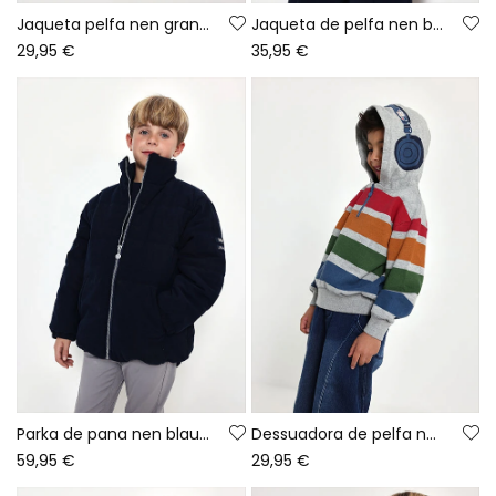
Jaqueta pelfa nen granat estampat Oxford
Jaqueta de pelfa nen blau marí amb caputxa
29,95 €
35,95 €
Parka de pana nen blau marí amb cremallera
Dessuadora de pelfa nen gris vigoré llistada multicolor
59,95 €
29,95 €