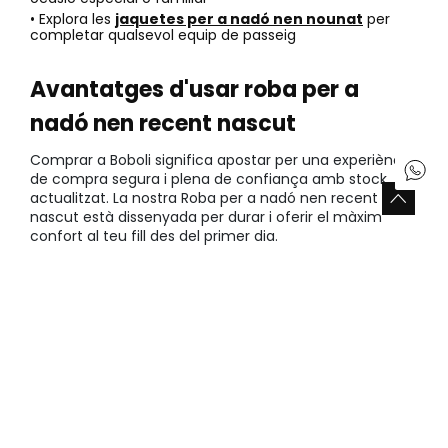
• Explora les
jaquetes per a nadó nen nounat
per
completar qualsevol equip de passeig
Avantatges d'usar roba per a
nadó nen recent nascut
Comprar a Boboli significa apostar per una experiència
de compra segura i plena de confiança amb stock
actualitzat. La nostra Roba per a nadó nen recent
nascut està dissenyada per durar i oferir el màxim
confort al teu fill des del primer dia.
• Estalvi en durabilitat:
Les nostres peces mantenen la qualitat rentat rere
rentat. Això permet que puguis aprofitar la roba durant
molt més temps o fins i tot heretar-la a futurs
germans amb total garantia.
• Garantia de marca Boboli:
Tenim una trajectòria sòlida en el sector de la moda
infantil que ens avala com a líders del mercat. Cada
costura està revisada per experts per assegurar que el