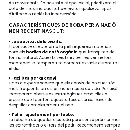
de moviments. En aquesta etapa inicial, prioritzem el
cotó de màxima qualitat per evitar qualsevol tipus
d'irritació o molèstia innecessària.
CARACTERÍSTIQUES DE ROBA PER A NADÓ
NEN RECENT NASCUT:
• La suavitat dels teixits:
El contacte directe amb la pell requereix materials
com els
bodies de cotó orgànic
que transpiren de
forma natural. Aquests teixits eviten les vermellors i
mantenen la temperatura corporal estable durant tot
el dia.
• Facilitat per al canvi:
Com a experts sabem que els canvis de bolquer són
molt freqüents en els primers mesos de vida. Per això
incorporem obertures estratègiques amb clics a
pressió que faciliten aquesta tasca sense haver de
despullar completament el nen.
• Talla i ajustament perfecte:
La roba ha de quedar ajustada però sense prémer mai
les extremitats o el tors del petit. Recomanem sempre