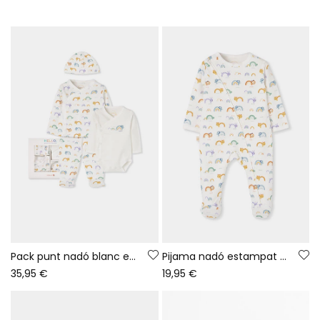
Pack punt nadó blanc estampat arc de Sant Martí i animals
Pijama nadó estampat animals i arc de Sant Martí blanc
35,95 €
19,95 €