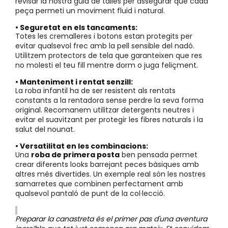
revisar la nostra guia de talles per assegurar que cada
peça permeti un moviment fluid i natural.
• Seguretat en els tancaments:
Totes les cremalleres i botons estan protegits per
evitar qualsevol frec amb la pell sensible del nadó.
Utilitzem protectors de tela que garanteixen que res
no molesti el teu fill mentre dorm o juga feliçment.
• Manteniment i rentat senzill:
La roba infantil ha de ser resistent als rentats
constants a la rentadora sense perdre la seva forma
original. Recomanem utilitzar detergents neutres i
evitar el suavitzant per protegir les fibres naturals i la
salut del nounat.
• Versatilitat en les combinacions:
Una
roba de primera posta
ben pensada permet
crear diferents looks barrejant peces bàsiques amb
altres més divertides. Un exemple real són les nostres
samarretes que combinen perfectament amb
qualsevol pantaló de punt de la col·lecció.
Preparar la canastreta és el primer pas d'una aventura