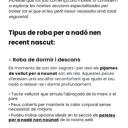
increïble que tot just comença ara mateix. Et convidem
a explorar les nostres seccions especialitzades per
trobar tot el que el teu petit tresor necessita amb total
seguretat.
Tipus de roba per a nadó nen
recent nascut:
○ Roba de dormir i descans
Els moments de son són sagrats i per això els
pijames
de vellut per a nounat
són els reis. Aquestes peces
ofereixen una escalfor reconfortant que ajuda el teu
nadó a relaxar-se i dormir profundament.
• Tacte vellutat que simula l'abraçada de la mare o el
pare
• Peus coberts per mantenir la calor corporal sense
necessitat de mitjons
• Podeu trobar opcions ideals en la secció de
peleles
per a nadó nen nounat
de la nostra web