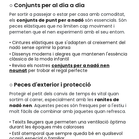
○ Conjunts per al dia a dia
Per sortir a passejar o estar per casa amb comoditat,
els
conjunts de punt per a nadó
són essencials. Són
peces elàstiques que no limiten cap moviment i
permeten que el nen experimenti amb el seu entorn.
• Cintures elàstiques que s'adapten al creixement del
nadó sense oprimir la panxa
• Dissenys moderns i alegres que mantenen l'essència
clàssica de la moda infantil
• Revisa els nostres
conjunts per a nadó nen
nounat
per trobar el regal perfecte
○ Peces d'exterior i protecció
Protegir el petit dels canvis de temps és vital quan
sortim al carrer, especialment amb les
ranites de
nadó nen
. Aquestes peces són fresques per a l'estiu i
molt fàcils de combinar amb jaquetes quan refresca.
• Teixits lleugers que permeten una ventilació òptima
durant les èpoques més caloroses
• Estil atemporal que sempre queda bé en qualsevol
ocasió especial o familiar