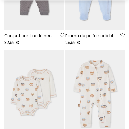
Conjunt punt nadó nen blau cel estampat mussols
Pijama de pelfa nadó blau cel brodat mussols
32,95 €
25,95 €