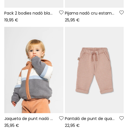
Pack 2 bodies nadó blanc estampat de mussols
Pijama nadó cru estampat de mussols
19,95 €
25,95 €
Jaqueta de punt nadó marró a ratlles amb caputxa
Pantaló de punt de quadres nadó beix
35,95 €
22,95 €