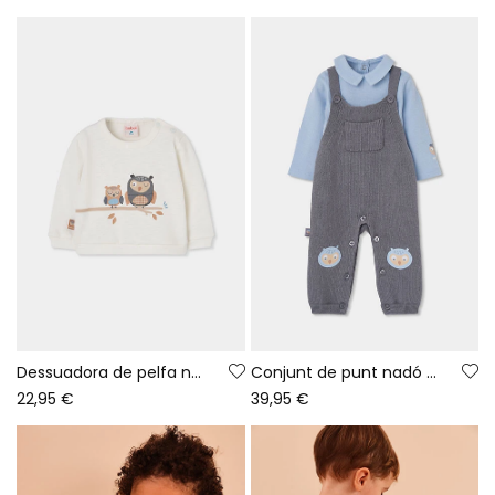
Dessuadora de pelfa nadó blanca estampat mussols
Conjunt de punt nadó nen gris amb mussols
22,95 €
39,95 €