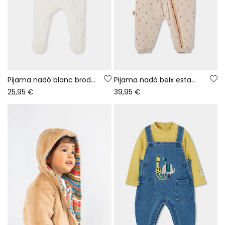
Pijama nadó blanc brodat d\'ós
Pijama nadó beix estampat amb caputxa
25,95 €
39,95 €