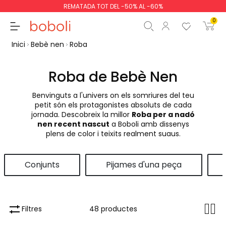
REMATADA TOT DEL -50% AL -60%
0
Inici
Bebè nen
Roba
Roba de Bebè Nen
Benvinguts a l'univers on els somriures del teu
Subtotal
0,00 €
petit són els protagonistes absoluts de cada
jornada. Descobreix la millor
Roba per a nadó
Total
0,00 €
nen recent nascut
a Boboli amb dissenys
plens de color i teixits realment suaus.
Continua
Començar la comand
Conjunts
Pijames d'una peça
Filtres
48 productes