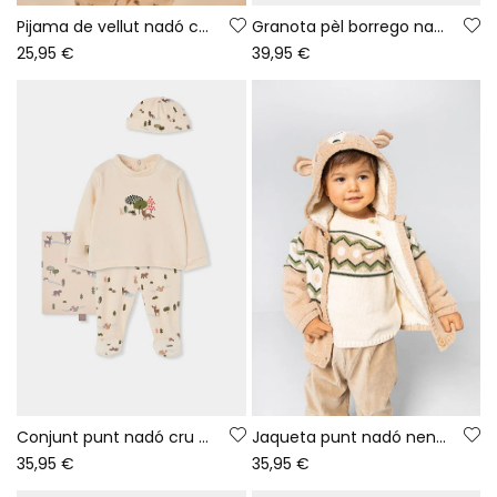
Pijama de vellut nadó cru estampat bosc
Granota pèl borrego nadó cru
25,95 €
39,95 €
Conjunt punt nadó cru estampat bosc animals
Jaqueta punt nadó nen beix estampat zigzag
35,95 €
35,95 €