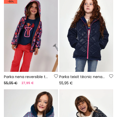
-50%
Parka nena reversible teixit tècnic blau marí
Parka teixit tècnic nena blau marí acolxada
55,95 €
55,95 €
27,95 €