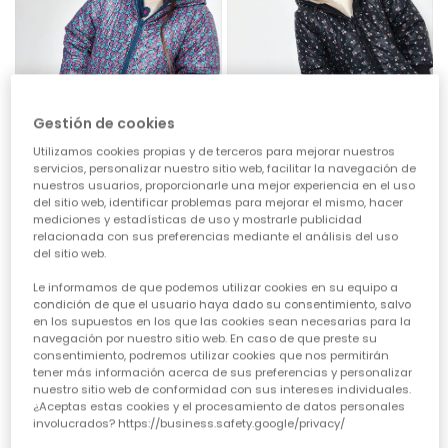
Gestión de cookies
Utilizamos cookies propias y de terceros para mejorar nuestros
servicios, personalizar nuestro sitio web, facilitar la navegación de
nuestros usuarios, proporcionarle una mejor experiencia en el uso
del sitio web, identificar problemas para mejorar el mismo, hacer
Parka reversible teixit tècnic nena verda
Parka teixit tècnic nena blau marí estampat flors
mediciones y estadísticas de uso y mostrarle publicidad
relacionada con sus preferencias mediante el análisis del uso
59,95 €
59,95 €
del sitio web.
Le informamos de que podemos utilizar cookies en su equipo a
condición de que el usuario haya dado su consentimiento, salvo
en los supuestos en los que las cookies sean necesarias para la
navegación por nuestro sitio web. En caso de que preste su
consentimiento, podremos utilizar cookies que nos permitirán
tener más información acerca de sus preferencias y personalizar
nuestro sitio web de conformidad con sus intereses individuales.
¿Aceptas estas cookies y el procesamiento de datos personales
involucrados? https://business.safety.google/privacy/