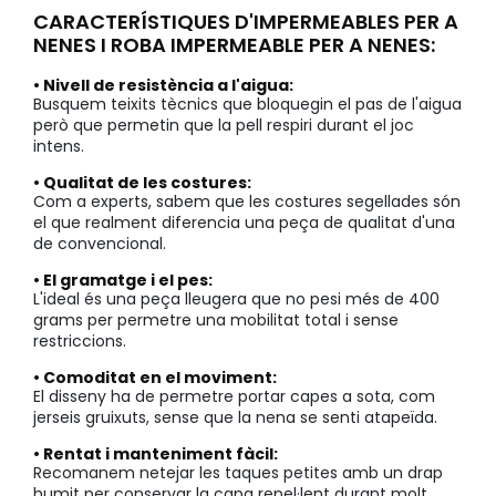
CARACTERÍSTIQUES D'IMPERMEABLES PER A
NENES I ROBA IMPERMEABLE PER A NENES:
• Nivell de resistència a l'aigua:
Busquem teixits tècnics que bloquegin el pas de l'aigua
però que permetin que la pell respiri durant el joc
intens.
• Qualitat de les costures:
Com a experts, sabem que les costures segellades són
el que realment diferencia una peça de qualitat d'una
de convencional.
• El gramatge i el pes:
L'ideal és una peça lleugera que no pesi més de 400
grams per permetre una mobilitat total i sense
restriccions.
• Comoditat en el moviment:
El disseny ha de permetre portar capes a sota, com
jerseis gruixuts, sense que la nena se senti atapeïda.
• Rentat i manteniment fàcil:
Recomanem netejar les taques petites amb un drap
humit per conservar la capa repel·lent durant molt