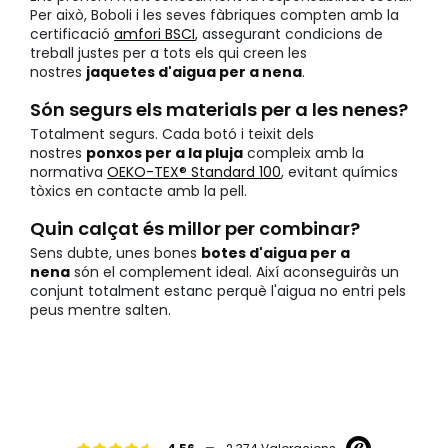
Per això, Boboli i les seves fàbriques compten amb la
certificació
amfori BSCI
, assegurant condicions de
treball justes per a tots els qui creen les
nostres
jaquetes d'aigua per a nena
.
Són segurs els materials per a les nenes?
Totalment segurs. Cada botó i teixit dels
nostres
ponxos per a la pluja
compleix amb la
normativa
OEKO-TEX® Standard 100
, evitant químics
tòxics en contacte amb la pell.
Quin calçat és millor per combinar?
Sens dubte, unes bones
botes d'aigua per a
nena
són el complement ideal. Així aconseguiràs un
conjunt totalment estanc perquè l'aigua no entri pels
peus mentre salten.