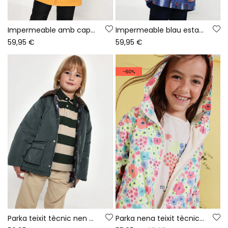
Impermeable amb caputxa groc
Impermeable blau estampat de peixos amb caputxa
59,95 €
59,95 €
-60%
Parka teixit tècnic nen verd
Parka nena teixit tècnic estampat flors