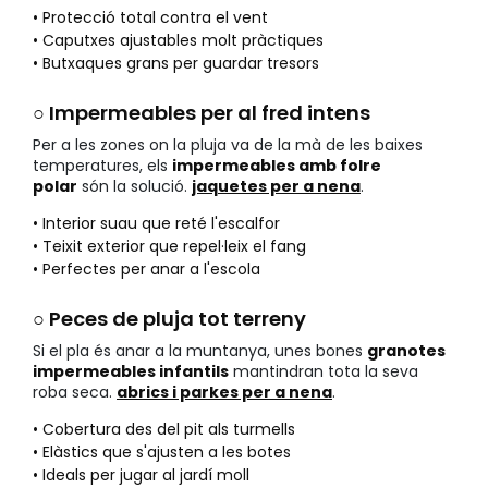
• Protecció total contra el vent
• Caputxes ajustables molt pràctiques
• Butxaques grans per guardar tresors
○ Impermeables per al fred intens
Per a les zones on la pluja va de la mà de les baixes
temperatures, els
impermeables amb folre
polar
són la solució.
jaquetes per a nena
.
• Interior suau que reté l'escalfor
• Teixit exterior que repel·leix el fang
• Perfectes per anar a l'escola
○ Peces de pluja tot terreny
Si el pla és anar a la muntanya, unes bones
granotes
impermeables infantils
mantindran tota la seva
roba seca.
abrics i parkes per a nena
.
• Cobertura des del pit als turmells
• Elàstics que s'ajusten a les botes
• Ideals per jugar al jardí moll