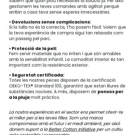
Sabem que quan plou necessites la solució ja. Per això
gestionem les teves comandes amb agilitat perquè
arribin a casa teva sense esperes innecessàries.
• Devolucions sense complicacions:
Si la talla no és la correcta, t'ho posem fàcil. Volem que
la teva experiència de compra sigui tan relaxada com
un passeig pel parc.
• Protecció de la pell:
Fem servir materials que no irriten i que són amables
amb la sensibilitat infantil. La comoditat interior és tan
important com la resistència exterior.
• Seguretat certificada:
Totes les nostres peces disposen de la certificació
OEKO-TEX® Standard 100, garantint que estan lliures de
substàncies nocives. A més, disposem de
ponxos per
a la pluja
molt pràctics.
La nostra experiència en el sector ens permet oferir-te
el millor per a les teves filles. Som una marca
compromesa amb el futur i el medi ambient, per això
donem suport a la
Better Cotton Initiative
per un cultiu