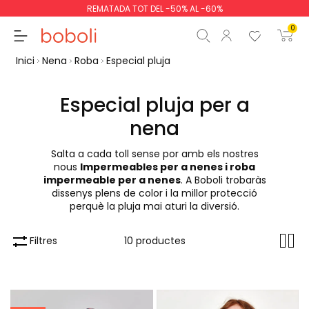
REMATADA TOT DEL -50% AL -60%
0
Inici
Nena
Roba
Especial pluja
Especial pluja per a
nena
Subtotal
0,00 €
Salta a cada toll sense por amb els nostres
Total
0,00 €
nous
Impermeables per a nenes i roba
impermeable per a nenes
. A Boboli trobaràs
Continua
Començar la comand
dissenys plens de color i la millor protecció
perquè la pluja mai aturi la diversió.
Filtres
10 productes