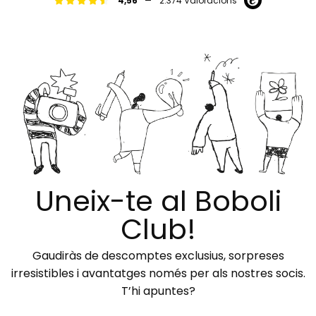
-
4,56
2.374 Valoracions
Uneix-te al Boboli
Club!
Gaudiràs de descomptes exclusius, sorpreses
irresistibles i avantatges només per als nostres socis.
T’hi apuntes?