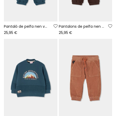
Pantaló de pelfa nen verd amb butxaques cargo
Pantalons de pelfa nen marró càrgo
25,95 €
25,95 €