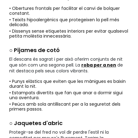
• Obertures frontals per facilitar el canvi de bolquer
constant.
• Teixits hipoalergènics que protegeixen la pell més
delicada.
• Dissenys sense etiquetes interiors per evitar qualsevol
petita molèstia innecessària.
○ Pijames de cotó
El descans és sagrat i per això oferim conjunts de nit
que són com una segona pell. La
roba per a nen
de
nit destaca pels seus colors vibrants.
• Punys elàstics que eviten que les mànigues es baixin
durant la nit.
• Estampats divertits que fan que anar a dormir sigui
una aventura.
• Peücs amb sola antilliscant per a la seguretat dels
primers passos.
○ Jaquetes d'abric
Protegir-se del fred no vol dir perdre l'estil ni la