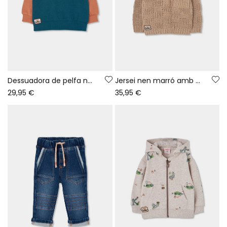
Dessuadora de pelfa nen cru tricolor Hiking Adventures
Jersei nen marró amb caputxa i pegats
29,95 €
35,95 €