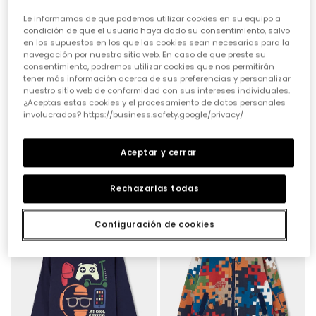
Le informamos de que podemos utilizar cookies en su equipo a
condición de que el usuario haya dado su consentimiento, salvo
en los supuestos en los que las cookies sean necesarias para la
navegación por nuestro sitio web. En caso de que preste su
consentimiento, podremos utilizar cookies que nos permitirán
tener más información acerca de sus preferencias y personalizar
nuestro sitio web de conformidad con sus intereses individuales.
¿Aceptas estas cookies y el procesamiento de datos personales
involucrados? https://business.safety.google/privacy/
Dessuadora de pelfa nen blau estampat píxels
Samarreta punt nen blanca estampat cub Rubik
Aceptar y cerrar
29,95 €
19,95 €
Rechazarlas todas
Configuración de cookies