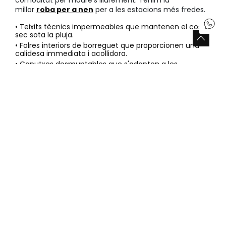
comoditat per moure's lliurement. Tenim la
millor
roba per a nen
per a les estacions més fredes.
• Teixits tècnics impermeables que mantenen el cos
sec sota la pluja.
• Folres interiors de borreguet que proporcionen una
calidesa immediata i acollidora.
• Caputxes desmuntables que s'adapten a les
condicions climàtiques de cada jornada.
Avantatges d'utilitzar roba per a
nens
Comprar a la nostra botiga online és apostar per una
experiència de moda infantil amb més de trenta anys
d'història. Oferim un estoc ampli i variat amb la
seguretat de rebre productes dissenyats amb una
passió immensa pels detalls.
• Estalvi per durabilitat:
Les peces duren més temps en perfecte estat i això
permet que puguin passar de germans a cosins
fàcilment. És una inversió intel·ligent per a la teva