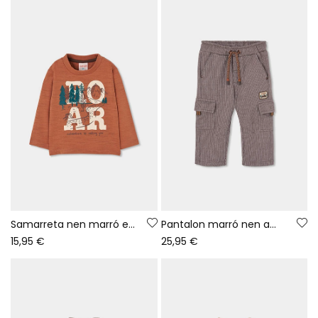
Samarreta nen marró estampat aventura
Pantalon marró nen amb butxaques cargo
15,95 €
25,95 €