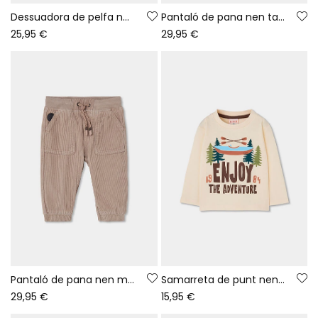
Dessuadora de pelfa nen verd brodat muntanyes
Pantaló de pana nen taronja amb butxaques
25,95 €
29,95 €
Pantaló de pana nen marró amb cordó
Samarreta de punt nen cru estampat aventura
29,95 €
15,95 €