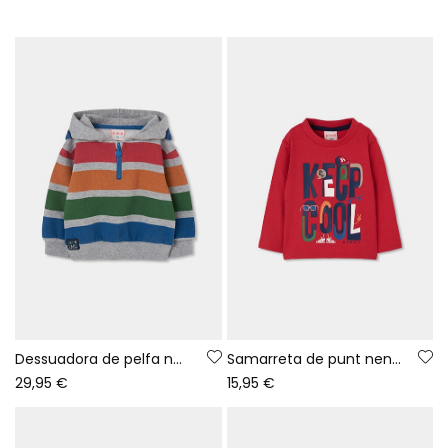
Dessuadora de pelfa nen gris vigoré llistada multicolor
Samarreta de punt nen granat estampat Keep Cool
29,95 €
15,95 €