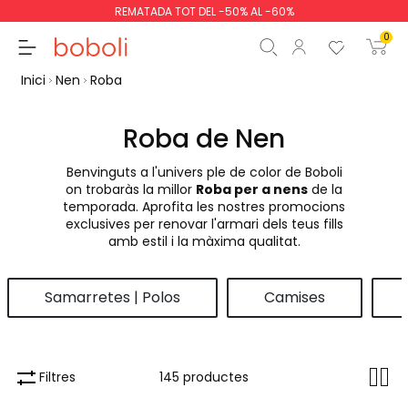
REMATADA TOT DEL -50% AL -60%
0
Inici
Nen
Roba
Roba de Nen
Benvinguts a l'univers ple de color de Boboli
Subtotal
0,00 €
on trobaràs la millor
Roba per a nens
de la
temporada. Aprofita les nostres promocions
Total
0,00 €
exclusives per renovar l'armari dels teus fills
amb estil i la màxima qualitat.
Continua
Començar la comand
Samarretes | Polos
Camises
Filtres
145 productes