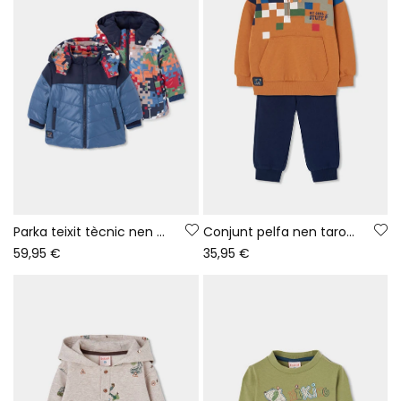
Parka teixit tècnic nen blau reversible estampada
Conjunt pelfa nen taronja estampat píxels
59,95 €
35,95 €