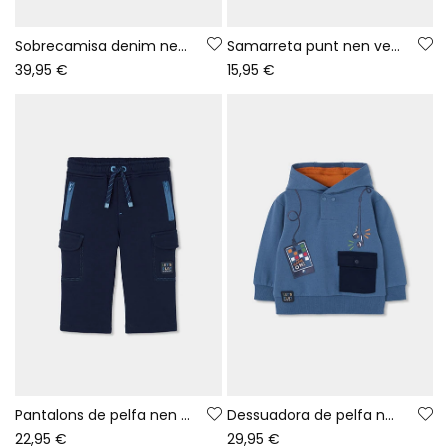
Sobrecamisa denim nen blau Game On
Samarreta punt nen verd estampat lletres
39,95 €
15,95 €
Pantalons de pelfa nen blau marí càrrega
Dessuadora de pelfa nen blau amb caputxa estampat gaming
22,95 €
29,95 €