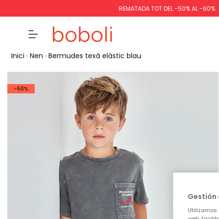
REMATADA TOT DEL -50% AL -60%
Inici
Nen
Bermudes texà elàstic blau
-50%
Gestión 
Utilizamos 
web, facili