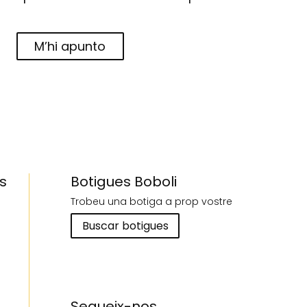
M’hi apunto
s
Botigues Boboli
Trobeu una botiga a prop vostre
Buscar botigues
Segueix-nos