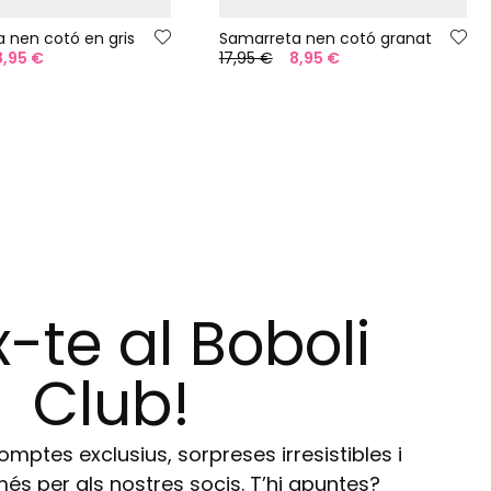
 nen cotó en gris
Samarreta nen cotó granat
8,95 €
17,95 €
8,95 €
-te al Boboli
Club!
ptes exclusius, sorpreses irresistibles i
s per als nostres socis. T’hi apuntes?