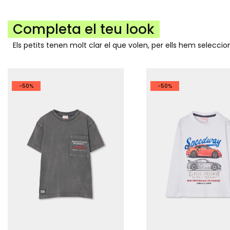
Completa el teu look
Els petits tenen molt clar el que volen, per ells hem selecc
-50%
-50%