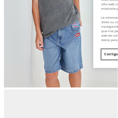
sitio web, 
mostrarle p
Le informa
dado su co
navegación
que nos pe
web de con
datos pers
Configu