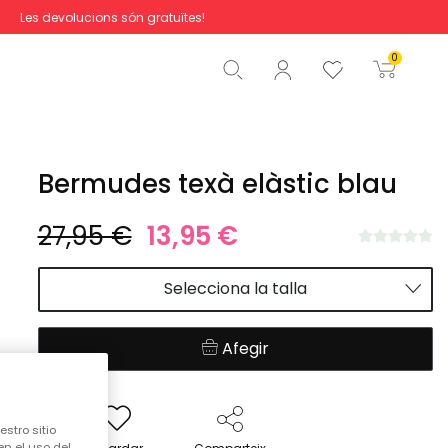
Les devolucions són gratuïtes!
Total
0,00 €
0
Començar la comanda
Bermudes texà elàstic blau
27,95 €
13,95 €
Selecciona la talla
Afegir
stro sitio
en el uso del