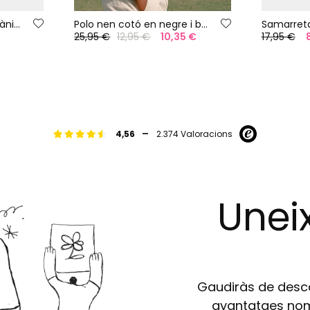
Samarreta nen punt màniga llarga cotó blanc
Polo nen cotó en negre i blanc
Samarreta
25,95 €
12,95 €
10,35 €
17,95 €
-
4,56
2.374 Valoracions
Uneix
Gaudiràs de descom
avantatges nomé