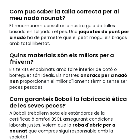
Com puc saber la talla correcta per al
meu nadó nounat?
Et recomanem consultar la nostra guia de talles
basada en l'alçada i el pes. Una
jaquetes de punt per
a nadó
ha de permetre que el petit mogui els braços
amb total llibertat.
Quins materials són els millors per a
l'hivern?
Els teixits encoixinats amb folre interior de cotó o
borreguet són ideals. Els nostres
anoracs per a nadó
nen
proporcionen el millor aïllament tèrmic sense ser
peces pesades.
Com garanteix Boboli la fabricació ètica
de les seves peces?
A Boboli treballem sota els estàndards de la
certificació
amfori BSCI
, assegurant condicions
laborals justes. Volem que la
roba d'abric per a
nounat
que compres sigui responsable amb la
societat.