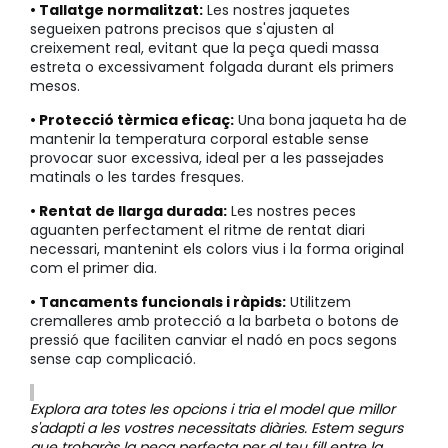
• Tallatge normalitzat:
Les nostres jaquetes
segueixen patrons precisos que s'ajusten al
creixement real, evitant que la peça quedi massa
estreta o excessivament folgada durant els primers
mesos.
• Protecció tèrmica eficaç:
Una bona jaqueta ha de
mantenir la temperatura corporal estable sense
provocar suor excessiva, ideal per a les passejades
matinals o les tardes fresques.
• Rentat de llarga durada:
Les nostres peces
aguanten perfectament el ritme de rentat diari
necessari, mantenint els colors vius i la forma original
com el primer dia.
• Tancaments funcionals i ràpids:
Utilitzem
cremalleres amb protecció a la barbeta o botons de
pressió que faciliten canviar el nadó en pocs segons
sense cap complicació.
Explora ara totes les opcions i tria el model que millor
s'adapti a les vostres necessitats diàries. Estem segurs
que trobaràs la peça perfecta per al teu fill entre la