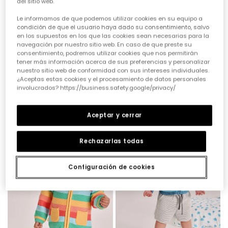
del sitio web.
Le informamos de que podemos utilizar cookies en su equipo a
condición de que el usuario haya dado su consentimiento, salvo
en los supuestos en los que las cookies sean necesarias para la
navegación por nuestro sitio web. En caso de que preste su
consentimiento, podremos utilizar cookies que nos permitirán
tener más información acerca de sus preferencias y personalizar
nuestro sitio web de conformidad con sus intereses individuales.
¿Aceptas estas cookies y el procesamiento de datos personales
involucrados? https://business.safety.google/privacy/
Jaqueta nadó pelfa verda
Jaqueta nadó pelfa groga
25,95 €
12,95 €
25,95 €
12,95 €
10,35 €
10,35 €
Aceptar y cerrar
-50%
-50%
Rechazarlas todas
Configuración de cookies