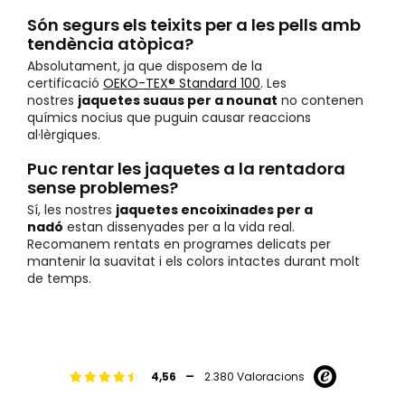
Són segurs els teixits per a les pells amb
tendència atòpica?
Absolutament, ja que disposem de la
certificació
OEKO-TEX® Standard 100
. Les
nostres
jaquetes suaus per a nounat
no contenen
químics nocius que puguin causar reaccions
al·lèrgiques.
Puc rentar les jaquetes a la rentadora
sense problemes?
Sí, les nostres
jaquetes encoixinades per a
nadó
estan dissenyades per a la vida real.
Recomanem rentats en programes delicats per
mantenir la suavitat i els colors intactes durant molt
de temps.
-
4,56
2.380 Valoracions