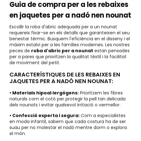
Guia de compra per a les rebaixes
en jaquetes per a nadó nen nounat
Escollir la roba d'abric adequada per a un nounat
requereix fixar-se en els detalls que garanteixen el seu
benestar tèrmic. Busquem l'eficiència en el disseny i el
màxim estalvi per a les famílies modernes. Les nostres
peces de
roba d'abric per a nounat
estan pensades
per a pares que prioritzen la qualitat tèxtil i la facilitat
de moviment del petit.
CARACTERÍSTIQUES DE LES REBAIXES EN
JAQUETES PER A NADÓ NEN NOUNAT:
• Materials hipoal·lergògens:
Prioritzem les fibres
naturals com el cotó per protegir la pell tan delicada
dels nounats i evitar qualsevol irritació o vermellor.
• Confecció experta i segura:
Com a especialistes
en moda infantil, sabem que cada costura ha de ser
suau per no molestar el nadó mentre dorm o explora
el món.