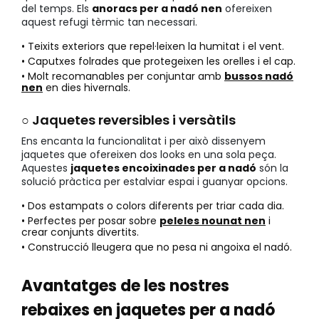
del temps. Els
anoracs per a nadó nen
ofereixen
aquest refugi tèrmic tan necessari.
• Teixits exteriors que repel·leixen la humitat i el vent.
• Caputxes folrades que protegeixen les orelles i el cap.
• Molt recomanables per conjuntar amb
bussos nadó
nen
en dies hivernals.
○ Jaquetes reversibles i versàtils
Ens encanta la funcionalitat i per això dissenyem
jaquetes que ofereixen dos looks en una sola peça.
Aquestes
jaquetes encoixinades per a nadó
són la
solució pràctica per estalviar espai i guanyar opcions.
• Dos estampats o colors diferents per triar cada dia.
• Perfectes per posar sobre
peleles nounat nen
i
crear conjunts divertits.
• Construcció lleugera que no pesa ni angoixa el nadó.
Avantatges de les nostres
rebaixes en jaquetes per a nadó