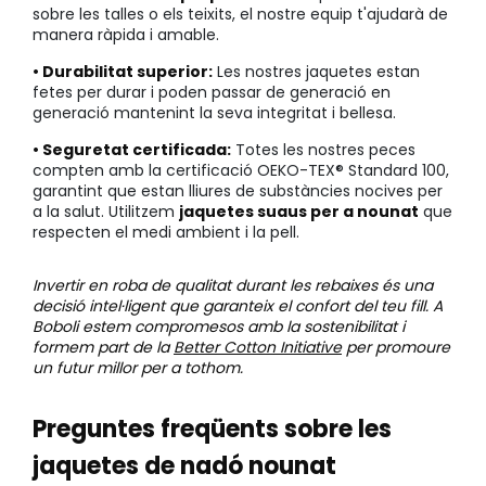
sobre les talles o els teixits, el nostre equip t'ajudarà de
manera ràpida i amable.
• Durabilitat superior:
Les nostres jaquetes estan
fetes per durar i poden passar de generació en
generació mantenint la seva integritat i bellesa.
• Seguretat certificada:
Totes les nostres peces
compten amb la certificació OEKO-TEX® Standard 100,
garantint que estan lliures de substàncies nocives per
a la salut. Utilitzem
jaquetes suaus per a nounat
que
respecten el medi ambient i la pell.
Invertir en roba de qualitat durant les rebaixes és una
decisió intel·ligent que garanteix el confort del teu fill. A
Boboli estem compromesos amb la sostenibilitat i
formem part de la
Better Cotton Initiative
per promoure
un futur millor per a tothom.
Preguntes freqüents sobre les
jaquetes de nadó nounat