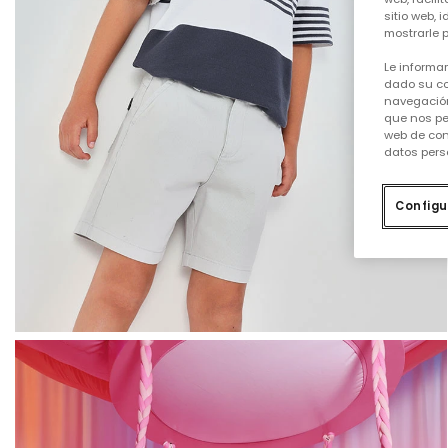
sitio web, 
mostrarle p
Le informa
dado su co
navegación
que nos pe
web de con
datos pers
Configu