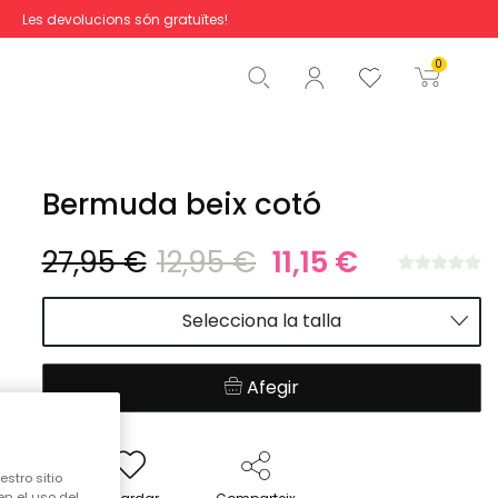
Les devolucions són gratuïtes!
Total
0,00 €
0
Començar la comanda
Bermuda beix cotó
27,95 €
12,95 €
11,15 €
Selecciona la talla
Afegir
stro sitio
en el uso del