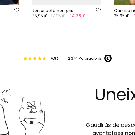
Jersei cotó nen gris
Camisa ne
35,95 €
17,95 €
14,35 €
25,95 €
-
4,56
2.374 Valoracions
Uneix
Gaudiràs de descom
avantatges nomé