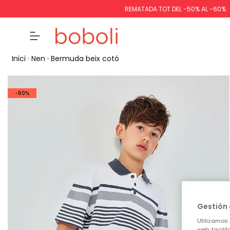
REMATADA TOT DEL -50% AL -60%
Inici
Nen
Bermuda beix cotó
-60%
Gestión 
Utilizamos 
web, facili