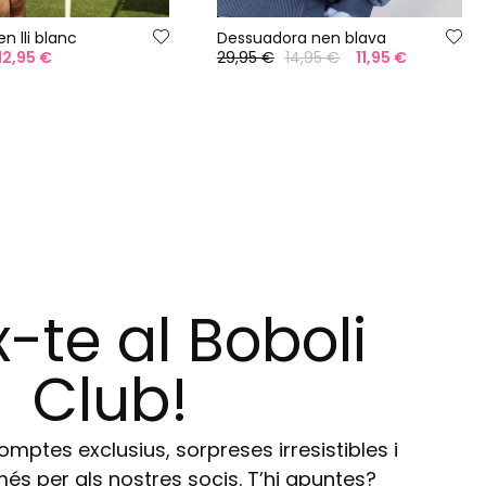
n lli blanc
Dessuadora nen blava
12,95 €
29,95 €
14,95 €
11,95 €
-te al Boboli
Club!
ptes exclusius, sorpreses irresistibles i
s per als nostres socis. T’hi apuntes?