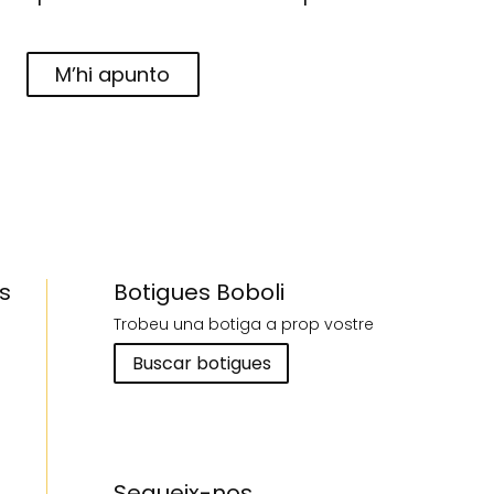
M’hi apunto
s
Botigues Boboli
Trobeu una botiga a prop vostre
Buscar botigues
Segueix-nos