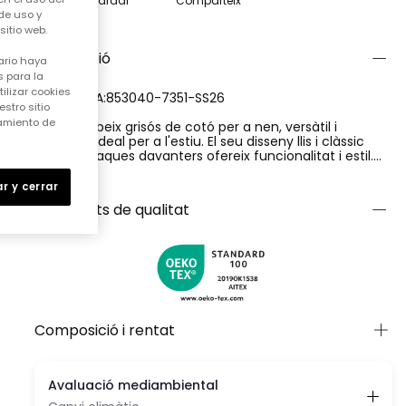
Guardar
Comparteix
de uso y
itio web.
Descripció
ario haya
 para la
ilizar cookies
REFERÈNCIA:853040-7351-SS26
stro sitio
samiento de
Bermuda beix grisós de cotó per a nen, versàtil i
còmoda, ideal per a l'estiu. El seu disseny llis i clàssic
amb butxaques davanters ofereix funcionalitat i estil.
Dirigida a talles d'entre 2 i 14 anys, adaptant-se al
Ver más
creixement del nen. El teixit de cotó és fresc i lleuger,
r y cerrar
perfecte per mantenir comoditat en els dies càlids.
Certificats de qualitat
Combina fàcilment amb samarretes de colors vius per
a un look desenfadat i modern.
Composició i rentat