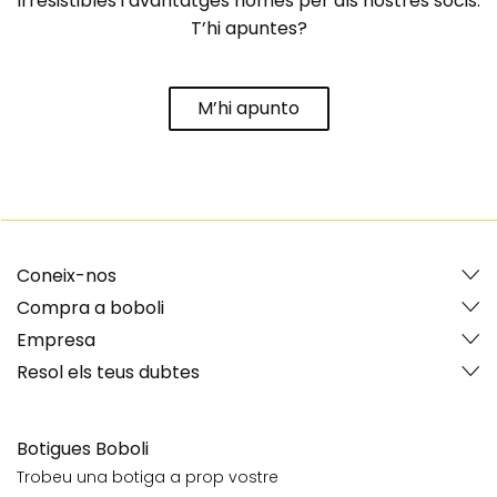
irresistibles i avantatges només per als nostres socis.
T’hi apuntes?
M’hi apunto
Coneix-nos
Compra a boboli
Empresa
Resol els teus dubtes
Botigues Boboli
Trobeu una botiga a prop vostre