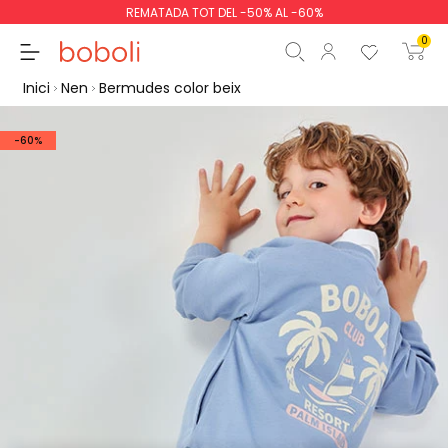
REMATADA TOT DEL -50% AL -60%
0
Inici
Nen
Bermudes color beix
-60%
Subtotal
0,00 €
Total
0,00 €
Continua
Començar la comand