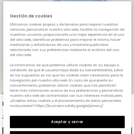
Gestión de cookies
Utilizamos cookies propias y de terceros para mejorar nuestros
servicios, personalizar nuestro sitio web, facilitar la navegación de
nuestros usuarios, proporcionarle una mejor experiencia en el uso
del sitio web, identificar problemas para mejorar el mismo, hacer
mediciones y estadísticas de uso y mostrarle publicidad
relacionada con sus preferencias mediante el análisis del uso
del sitio web.
Le informamos de que podemos utilizar cookies en su equipo a
condición de que el usuario haya dado su consentimiento, salvo
en los supuestos en los que las cookies sean necesarias para la
navegación por nuestro sitio web. En caso de que preste su
consentimiento, podremos utilizar cookies que nos permitirán
1
2
3
4
5
tener más información acerca de sus preferencias y personalizar
nuestro sitio web de conformidad con sus intereses individuales.
¿Aceptas estas cookies y el procesamiento de datos personales
Bermudes color beix
involucrados? https://business.safety.google/privacy/
19,95 €
9,95 €
7,95 €
Aceptar y cerrar
Afegir