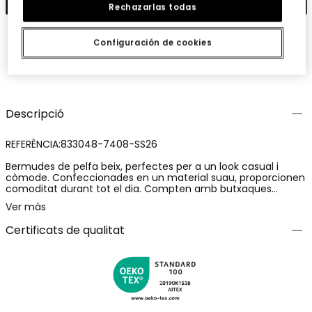
Rechazarlas todas
Configuración de cookies
Guardar
Comparteix
Descripció
REFERÈNCIA:833048-7408-SS26
Bermudes de pelfa beix, perfectes per a un look casual i
còmode. Confeccionades en un material suau, proporcionen
comoditat durant tot el dia. Compten amb butxaques
laterals funcionals i una cintura ajustable. El disseny llis i
Ver más
neutral les fa ideals per combinar amb samarretes de colors
vius o dessuadores. Disponibles en talles des de 12 mesos fins
Certificats de qualitat
a 10 anys, ofereixen una opció versàtil per als més petits. Una
excel·lent elecció per a les sortides d'estiu o primavera,
assegurant estil i frescor.