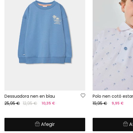
Dessuadora nen en blau
Polo nen cotó est
25,95 €
12,95 €
19,95 €
10,35 €
9,95 €
Afegir
A