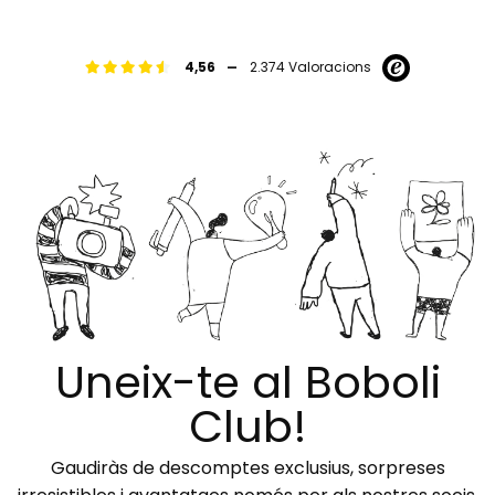
-
4,56
2.374 Valoracions
Uneix-te al Boboli
Club!
Gaudiràs de descomptes exclusius, sorpreses