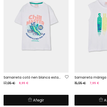
Samarreta cotó nen blanca estampada
17,95 €
15,95 €
8,95 €
7,95 €
Afegir
A