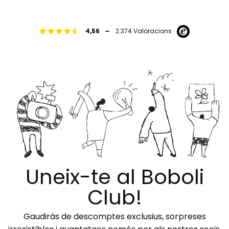
-
4,56
2.374 Valoracions
Uneix-te al Boboli
Club!
Gaudiràs de descomptes exclusius, sorpreses