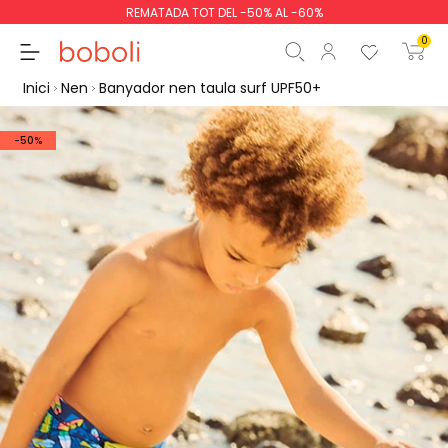
REMATADA TOT DEL -50% AL -60%
0
Inici
Nen
Banyador nen taula surf UPF50+
-50%
Subtotal
0,00 €
Total
0,00 €
Continua
Començar la comand