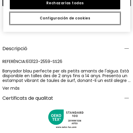
Rechazarlas todas
Configuración de cookies
Guardar
Comparteix
Descripció
REFERÈNCIA:613123-2559-SS26
Banyador blau perfecte per als petits amants de l'aigua. Està
disponible en talles des de 2 anys fins a 14 anys. Presenta un
estampat vibrant de taules de surf, donant-li un estil alegre i
estiuenc. Fabricat amb materials d'assecat ràpid, garanteix
Ver más
confort i practicitat per als dies de platja o piscina. El seu
disseny ajustat ofereix gran llibertat de moviment, ideal per a
Certificats de qualitat
activitats aquàtiques. Amb aquest banyador, el teu petit
podrà gaudir de l'estiu amb estil i comoditat. Peça amb
protecció solar UPF50.