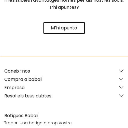
irresistibles i avantatges només per als nostres socis.
T’hi apuntes?
M’hi apunto
Coneix-nos
Compra a boboli
Empresa
Resol els teus dubtes
Botigues Boboli
Trobeu una botiga a prop vostre