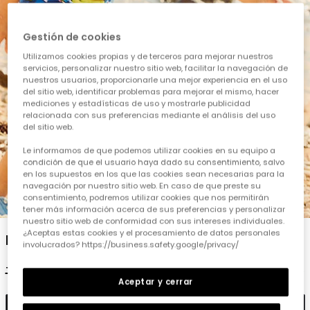
Gestión de cookies
Utilizamos cookies propias y de terceros para mejorar nuestros
servicios, personalizar nuestro sitio web, facilitar la navegación de
nuestros usuarios, proporcionarle una mejor experiencia en el uso
del sitio web, identificar problemas para mejorar el mismo, hacer
mediciones y estadísticas de uso y mostrarle publicidad
relacionada con sus preferencias mediante el análisis del uso
del sitio web.
Le informamos de que podemos utilizar cookies en su equipo a
condición de que el usuario haya dado su consentimiento, salvo
en los supuestos en los que las cookies sean necesarias para la
navegación por nuestro sitio web. En caso de que preste su
consentimiento, podremos utilizar cookies que nos permitirán
1
2
3
4
5
6
tener más información acerca de sus preferencias y personalizar
nuestro sitio web de conformidad con sus intereses individuales.
¿Aceptas estas cookies y el procesamiento de datos personales
Banyador nen taula surf UPF50+
involucrados? https://business.safety.google/privacy/
19,95 €
9,95 €
Aceptar y cerrar
Afegir