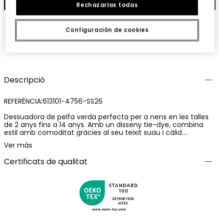
Rechazarlas todas
Configuración de cookies
Guardar
Comparteix
Descripció
REFERÈNCIA:613101-4756-SS26
Dessuadora de pelfa verda perfecta per a nens en les talles
de 2 anys fins a 14 anys. Amb un disseny tie-dye, combina
estil amb comoditat gràcies al seu teixit suau i càlid.
Equipada amb un coll rodó i mànigues llargues, resulta
Ver más
adequada per a la primavera. Un petit estampat al pit
afegeix un toc de diversió. Ideal per combinar amb texans o
Certificats de qualitat
pantalons casuals, oferint un look relaxat i modern.