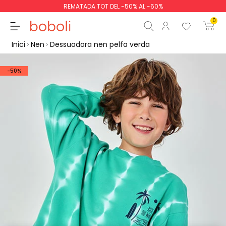
REMATADA TOT DEL -50% AL -60%
0
Inici
Nen
Dessuadora nen pelfa verda
-50%
Subtotal
0,00 €
Total
0,00 €
Continua
Començar la comand