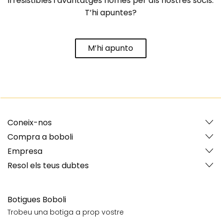
irresistibles i avantatges només per als nostres socis.
T’hi apuntes?
M’hi apunto
Coneix-nos
Compra a boboli
Empresa
Resol els teus dubtes
Botigues Boboli
Trobeu una botiga a prop vostre