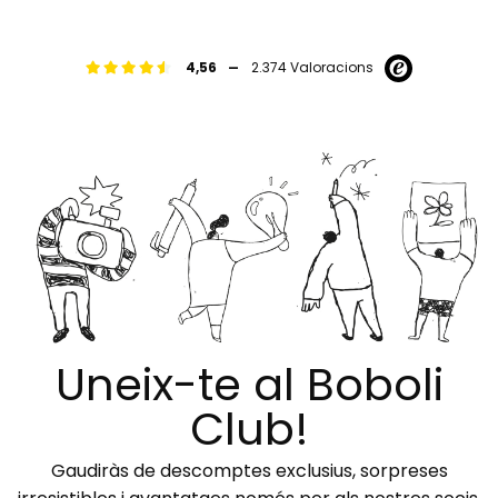
-
4,56
2.374 Valoracions
Uneix-te al Boboli
Club!
Gaudiràs de descomptes exclusius, sorpreses