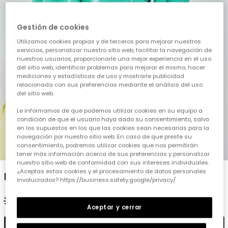
Gestión de cookies
Utilizamos cookies propias y de terceros para mejorar nuestros
servicios, personalizar nuestro sitio web, facilitar la navegación de
nuestros usuarios, proporcionarle una mejor experiencia en el uso
del sitio web, identificar problemas para mejorar el mismo, hacer
mediciones y estadísticas de uso y mostrarle publicidad
relacionada con sus preferencias mediante el análisis del uso
del sitio web.
Le informamos de que podemos utilizar cookies en su equipo a
condición de que el usuario haya dado su consentimiento, salvo
en los supuestos en los que las cookies sean necesarias para la
navegación por nuestro sitio web. En caso de que preste su
consentimiento, podremos utilizar cookies que nos permitirán
1
2
3
4
5
tener más información acerca de sus preferencias y personalizar
nuestro sitio web de conformidad con sus intereses individuales.
¿Aceptas estas cookies y el procesamiento de datos personales
Dessuadora nen pelfa verda
involucrados? https://business.safety.google/privacy/
29,95 €
14,95 €
Aceptar y cerrar
Afegir