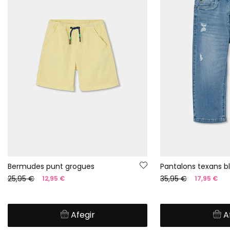
Bermudes punt grogues
Pantalons texans b
25,95 €
35,95 €
12,95 €
17,95 €
Afegir
A