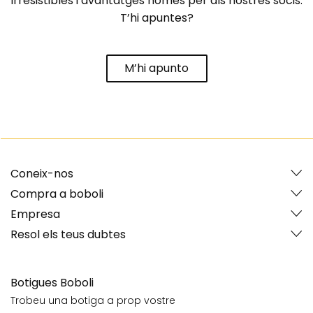
irresistibles i avantatges només per als nostres socis.
T’hi apuntes?
M’hi apunto
Coneix-nos
Compra a boboli
Empresa
Resol els teus dubtes
Botigues Boboli
Trobeu una botiga a prop vostre