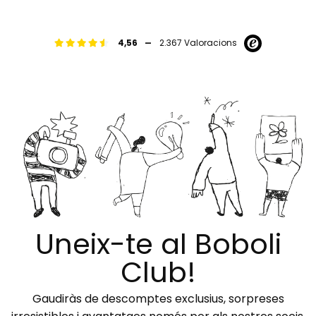
-
4,56
2.367 Valoracions
Uneix-te al Boboli
Club!
Gaudiràs de descomptes exclusius, sorpreses