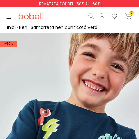
REMATADA TOT DEL -50% AL -60%
0
Inici
Nen
Samarreta nen punt cotó verd
-50%
Subtotal
0,00 €
Total
0,00 €
Continua
Començar la comand