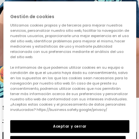
Gestión de cookies
Utilizamos cookies propias y de terceros para mejorar nuestros
servicios, personalizar nuestro sitio web, facilitar la navegación de
nuestros usuarios, proporcionarle una mejor experiencia en el uso
del sitio web, identificar problemas para mejorar el mismo, hacer
mediciones y estadísticas de uso y mostrarle publicidad
relacionada con sus preferencias mediante el análisis del uso
del sitio web.
Le informamos de que podemos utilizar cookies en su equipo a
condición de que el usuario haya dado su consentimiento, salvo
en los supuestos en los que las cookies sean necesarias para la
navegación por nuestro sitio web. En caso de que preste su
consentimiento, podremos utilizar cookies que nos permitirán
1
2
3
4
5
tener más información acerca de sus preferencias y personalizar
nuestro sitio web de conformidad con sus intereses individuales.
¿Aceptas estas cookies y el procesamiento de datos personales
Samarreta nen punt cotó verd
involucrados? https://business.safety.google/privacy/
15,95 €
7,95 €
Aceptar y cerrar
Afegir