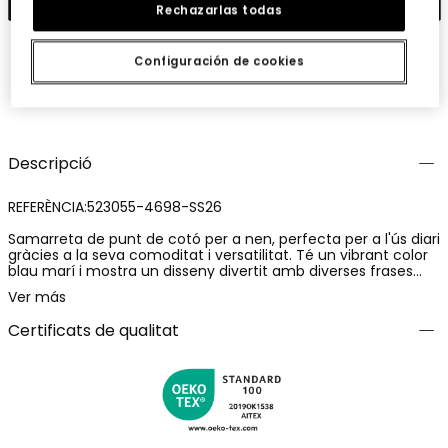
Rechazarlas todas
Configuración de cookies
Guardar
Comparteix
Descripció
REFERÈNCIA:523055-4698-SS26
Samarreta de punt de cotó per a nen, perfecta per a l'ús diari
gràcies a la seva comoditat i versatilitat. Té un vibrant color
blau marí i mostra un disseny divertit amb diverses frases
motivacionals i números colorits. Disponible en talles des de
Ver más
12 mesos fins a 10 anys, aquesta peça s'adapta a diverses
edats i etapes de creixement. El seu coll rodó i mànigues
Certificats de qualitat
curtes faciliten la seva combinació amb altres peces,
convertint-la en una opció estilosa i pràctica per a qualsevol
ocasió.