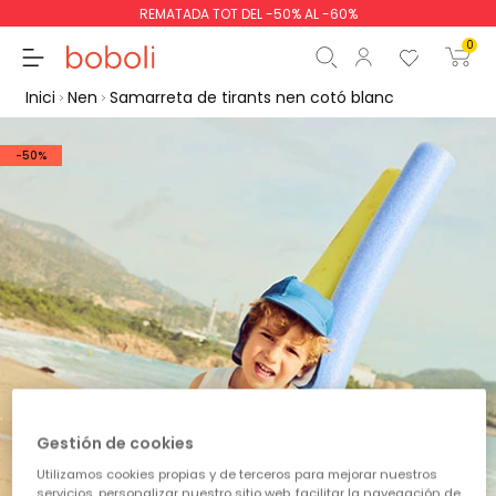
REMATADA TOT DEL -50% AL -60%
0
Inici
Nen
Samarreta de tirants nen cotó blanc
-50%
Subtotal
0,00 €
Total
0,00 €
Continua
Començar la comand
Gestión de cookies
Utilizamos cookies propias y de terceros para mejorar nuestros
servicios, personalizar nuestro sitio web, facilitar la navegación de