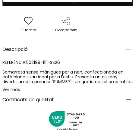
Guardar
Comparteix
Descripció
REFERÈNCIA:503198-1111-SS26
Samarreta sense mànigues per a nen, confeccionada en
cotó blanc suau ideal per a l'estiu. Presenta un disseny
divertit amb la paraula "SUMMER" i un gràfic de sol amb ratlles
blaves i grogues. El seu material lleuger ofereix comoditat i
Ver más
frescor en els dies calorosos. Disponible en talles des de 12
mesos fins a 10 anys. Perfecta per combinar amb pantalons
Certificats de qualitat
curts o texans per a un look casual i estiuenc.