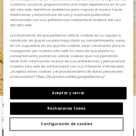
nuestros usuarios, proporcionarle una mejor experiencia en el uso
del sitio web, identificar problemas para mejorar el mismo, hacer
mediciones y estadísticas de uso y mostrarle publicidad
relacionada con sus preferencias mediante el análisis del uso
del sitio web.
Le informamos de que podemos utilizar cookies en su equipo a
condición de que el usuario haya dado su consentimiento, salvo
en los supuestos en los que las cookies sean necesarias para la
navegación por nuestro sitio web. En caso de que preste su
consentimiento, podremos utilizar cookies que nos permitirán
tener más información acerca de sus preferencias y personalizar
nuestro sitio web de conformidad con sus intereses individuales.
¿Aceptas estas cookies y el procesamiento de datos personales
involucrados? https://business.safety.google/privacy/
1
2
3
4
5
Aceptar y cerrar
Samarreta de tirants nen cotó blanc
Rechazarlas todas
17,95 €
8,95 €
Configuración de cookies
Afegir