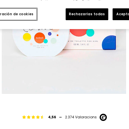
ración de cookies
Rechazarlas todas
Acepta
-
4,56
2.374 Valoracions