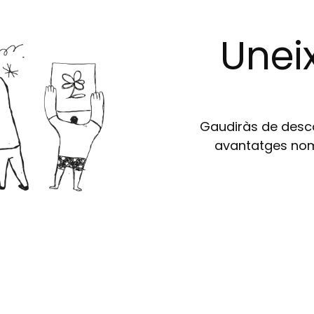
Uneix
Gaudiràs de descom
avantatges nomé