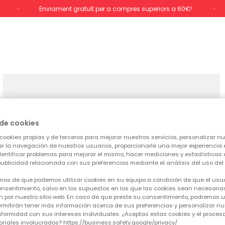
Enviament gratuït per a compres superiors a 60€!
de cookies
cookies propias y de terceros para mejorar nuestros servicios, personalizar nue
tar la navegación de nuestros usuarios, proporcionarle una mejor experiencia 
identificar problemas para mejorar el mismo, hacer mediciones y estadísticas 
ublicidad relacionada con sus preferencias mediante el análisis del uso del s
mos de que podemos utilizar cookies en su equipo a condición de que el usu
nsentimiento, salvo en los supuestos en los que las cookies sean necesarias
 por nuestro sitio web. En caso de que preste su consentimiento, podremos ut
rmitirán tener más información acerca de sus preferencias y personalizar nue
formidad con sus intereses individuales. ¿Aceptas estas cookies y el proce
onales involucrados? https://business.safety.google/privacy/