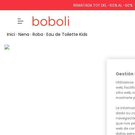
REMATADA TOT DEL -50% AL -60%
Inici
Nena
Roba
Eau de Toilette Kids
Gestión 
Utilizamos 
web, facili
sitio web, 
mostrarle p
Le informa
dado su co
navegación
que nos pe
web de con
datos pers