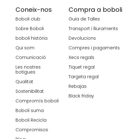
Coneix-nos
Compra a boboli
Boboli club
Guia de Talles
Sobre Boboli
Transport i lliuraments
boboli història
Devolucions
Qui som
Compres i pagaments
Comunicació
Xecs regals
Les nostres
Tiquet regal
botigues
Targeta regal
Qualitat
Rebajas
Sostenibilitat
Black friday
Compromís boboli
Boboli suma
Boboli Recicla
Compromisos