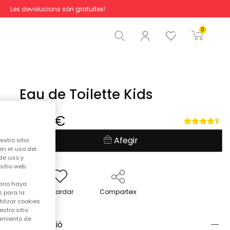
Les devolucions són gratuïtes!
Total
0,00 €
0
Començar la comanda
Eau de Toilette Kids
12,90 €
Afegir
stro sitio
en el uso del
de uso y
itio web.
ario haya
Guardar
Comparteix
 para la
ilizar cookies
stro sitio
samiento de
Descripció