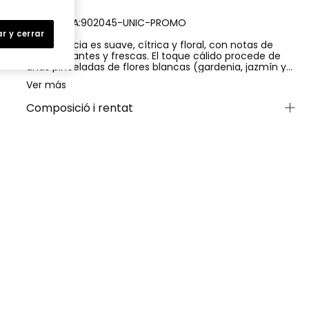
REFERENCIA:902045-UNIC-PROMO
r y cerrar
Su fragancia es suave, cítrica y floral, con notas de
salida brillantes y frescas. El toque cálido procede de
unas pinceladas de flores blancas (gardenia, jazmín y
flor de naranjo) en su corazón. Son hipoalergénicas y
Ver más
están testadas dermatológicamente.
Composició i rentat