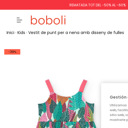
REMATADA TOT DEL -50% AL -60%
Inici
Kids
Vestit de punt per a nena amb disseny de fulles
-39%
Gestión 
Utilizamos 
web, facili
sitio web, 
mostrarle p