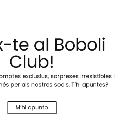
-te al Boboli
Club!
ptes exclusius, sorpreses irresistibles i
s per als nostres socis. T’hi apuntes?
M’hi apunto