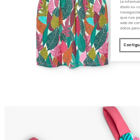
Le informa
dado su co
navegación
que nos pe
web de con
datos pers
Configu