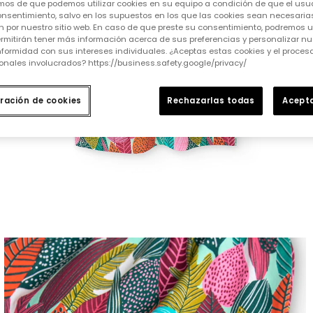
mos de que podemos utilizar cookies en su equipo a condición de que el usu
nsentimiento, salvo en los supuestos en los que las cookies sean necesarias
 por nuestro sitio web. En caso de que preste su consentimiento, podremos ut
rmitirán tener más información acerca de sus preferencias y personalizar nue
formidad con sus intereses individuales. ¿Aceptas estas cookies y el proce
onales involucrados? https://business.safety.google/privacy/
ración de cookies
Rechazarlas todas
Acepta