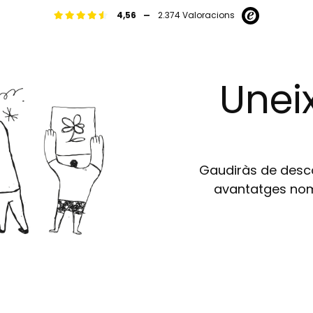
-
4,56
2.374 Valoracions
Uneix
Gaudiràs de descom
avantatges nomé