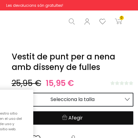
Les devolucions són gratuïtes!
Total
0,00 €
0
Començar la comanda
Vestit de punt per a nena
amb disseny de fulles
25,95 €
15,95 €
Selecciona la talla
stro sitio
Afegir
en el uso del
de uso y
itio web.