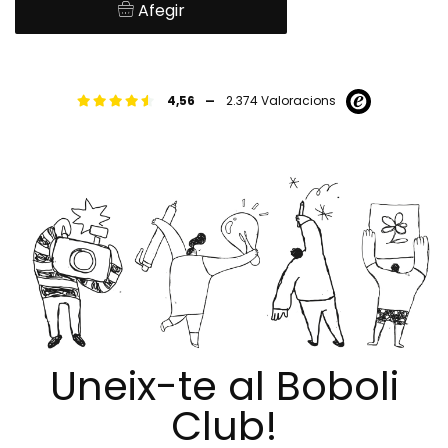
Afegir
-
4,56
2.374 Valoracions
Uneix-te al Boboli
Club!