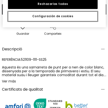
Rechazarlas todas
Afegir
Configuración de cookies
Guardar
Comparteix
Descripció
REFERÈNCIA:521109-1111-SS25
Aquesta és una samarreta de punt per a nen de color blanc,
dissenyada per a la temporada de primavera i estiu. El seu
material suau i lleuger garanteix comoditat durant tot el dia.
El disseny gràfic presenta esquitxades de color taronja i groc,
Ver más
juntament amb la frase "COLOURS FEST INTO THE DUST", cosa
que li dona un toc modern i alegre. Està disponible en talles
Certificats de qualitat
per a nens d'entre 4 i 16 anys. Aquesta samarreta és ideal per
combinar amb pantalons curts o texans, perfecta per a
activitats a l'aire lliure i dies assolellats. El seu estil versàtil la