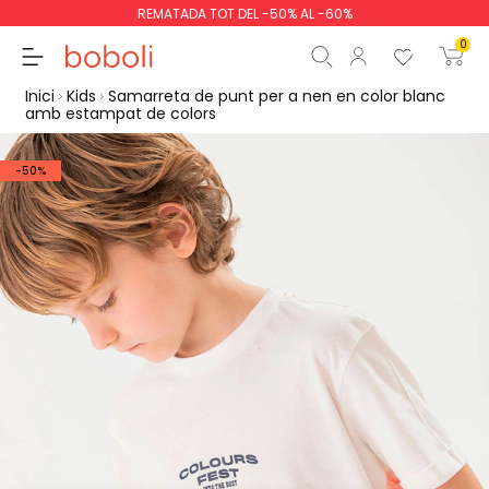
REMATADA TOT DEL -50% AL -60%
0
Inici
Kids
Samarreta de punt per a nen en color blanc
amb estampat de colors
-50%
Subtotal
0,00 €
Total
0,00 €
Continua
Començar la comand