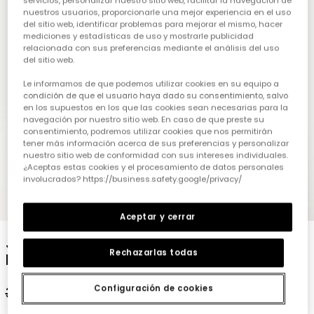
servicios, personalizar nuestro sitio web, facilitar la navegación de
nuestros usuarios, proporcionarle una mejor experiencia en el uso
del sitio web, identificar problemas para mejorar el mismo, hacer
mediciones y estadísticas de uso y mostrarle publicidad
relacionada con sus preferencias mediante el análisis del uso
del sitio web.
Le informamos de que podemos utilizar cookies en su equipo a
condición de que el usuario haya dado su consentimiento, salvo
en los supuestos en los que las cookies sean necesarias para la
navegación por nuestro sitio web. En caso de que preste su
consentimiento, podremos utilizar cookies que nos permitirán
tener más información acerca de sus preferencias y personalizar
nuestro sitio web de conformidad con sus intereses individuales.
¿Aceptas estas cookies y el procesamiento de datos personales
involucrados? https://business.safety.google/privacy/
1
2
3
4
5
Aceptar y cerrar
Jersei de tricotosa per a nena de color
Rechazarlas todas
blanc
Configuración de cookies
35,95 €
19,95 €