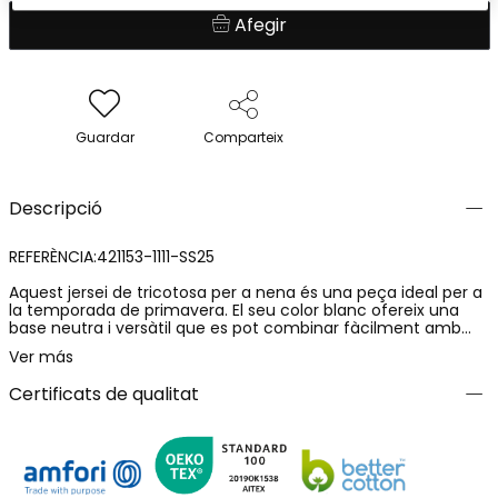
Afegir
Guardar
Comparteix
Descripció
REFERÈNCIA:421153-1111-SS25
Aquest jersei de tricotosa per a nena és una peça ideal per a
la temporada de primavera. El seu color blanc ofereix una
base neutra i versàtil que es pot combinar fàcilment amb
altres peces. Està elaborat en un material suau i lleuger que
Ver más
proporciona comoditat i calidesa. Presenta un disseny amb
detalls a la part inferior, a més d'un teixit amb un patró de
Certificats de qualitat
punts que li dona un toc únic. Dirigit a nenes de 4 a 16 anys,
és perfecte per crear looks acollidors i estilosos.