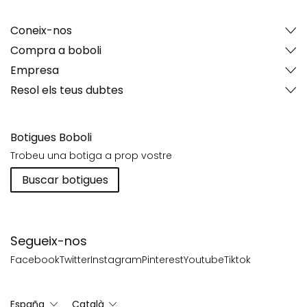
Coneix-nos
Compra a boboli
Empresa
Resol els teus dubtes
Botigues Boboli
Trobeu una botiga a prop vostre
Buscar botigues
Segueix-nos
Facebook
Twitter
Instagram
Pinterest
Youtube
Tiktok
España
Català