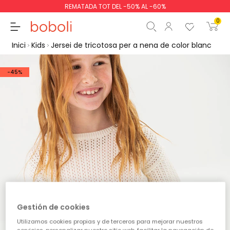
REMATADA TOT DEL -50% AL -60%
0
Inici
Kids
Jersei de tricotosa per a nena de color blanc
-45%
Subtotal
0,00 €
Total
0,00 €
Continua
Començar la comand
Gestión de cookies
Utilizamos cookies propias y de terceros para mejorar nuestros