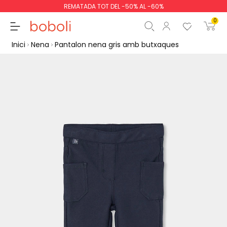
REMATADA TOT DEL -50% AL -60%
0
Inici
Nena
Pantalon nena gris amb butxaques
Subtotal
0,00 €
Total
0,00 €
Continua
Començar la comand