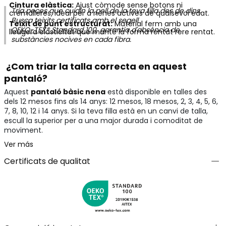
Cintura elàstica:
Ajust còmode sense botons ni
Tria peces que cuidin la pell de la teva filla des de dins.
cremalleres, ideal per a nenes actives de qualsevol edat.
Busca teixits certificats amb el segell
Teixit de punt estructurat:
Material ferm amb una
OEKO-TEX® Standard 100
, garantia d'absència de
lleugera elasticitat que manté la forma rentat rere rentat.
substàncies nocives en cada fibra.
¿Com triar la talla correcta en aquest
pantaló?
Aquest
pantaló bàsic nena
està disponible en talles des
dels 12 mesos fins als 14 anys: 12 mesos, 18 mesos, 2, 3, 4, 5, 6,
7, 8, 10, 12 i 14 anys. Si la teva filla està en un canvi de talla,
escull la superior per a una major durada i comoditat de
moviment.
Ver más
Certificats de qualitat