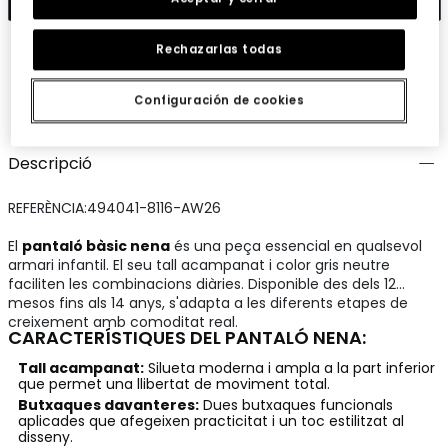
Rechazarlas todas
Guardar
Comparteix
Configuración de cookies
Descripció
REFERÈNCIA:494041-8116-AW26
El
pantaló bàsic nena
és una peça essencial en qualsevol
armari infantil. El seu tall acampanat i color gris neutre
faciliten les combinacions diàries. Disponible des dels 12
mesos fins als 14 anys, s'adapta a les diferents etapes de
creixement amb comoditat real.
CARACTERÍSTIQUES DEL PANTALÓ NENA:
Tall acampanat:
Silueta moderna i ampla a la part inferior
que permet una llibertat de moviment total.
Butxaques davanteres:
Dues butxaques funcionals
aplicades que afegeixen practicitat i un toc estilitzat al
disseny.