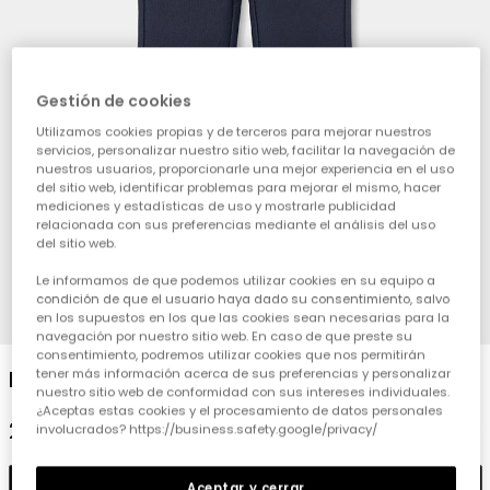
Gestión de cookies
Utilizamos cookies propias y de terceros para mejorar nuestros
servicios, personalizar nuestro sitio web, facilitar la navegación de
nuestros usuarios, proporcionarle una mejor experiencia en el uso
del sitio web, identificar problemas para mejorar el mismo, hacer
mediciones y estadísticas de uso y mostrarle publicidad
relacionada con sus preferencias mediante el análisis del uso
del sitio web.
Le informamos de que podemos utilizar cookies en su equipo a
condición de que el usuario haya dado su consentimiento, salvo
1
2
3
4
en los supuestos en los que las cookies sean necesarias para la
navegación por nuestro sitio web. En caso de que preste su
consentimiento, podremos utilizar cookies que nos permitirán
Pantalon nena gris amb butxaques
tener más información acerca de sus preferencias y personalizar
nuestro sitio web de conformidad con sus intereses individuales.
¿Aceptas estas cookies y el procesamiento de datos personales
25,95 €
involucrados? https://business.safety.google/privacy/
Afegir
Aceptar y cerrar