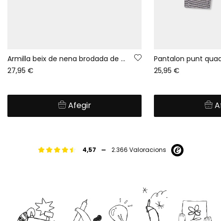
Armilla beix de nena brodada de flors
Pantalon punt quad
27,95 €
25,95 €
Afegir
A
-
4,57
2.366 Valoracions