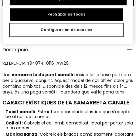
Rechazarlas todas
Configuración de cookies
Guardar
Comparteix
Descripció
REFERÈNCIA:494074-8116-AW26
Una
samarreta de punt canalé
bàsica és la base perfecta
per a qualsevol conjunt. Aquest model de coll alt en color gris
combina amb tot. Disponible des dels 12 mesos fins als 14
anys, és una peça versàtil i duradora que val la pena tenir.
CARACTERÍSTIQUES DE LA SAMARRETA CANALÉ:
Teixit canalé:
Estructura acanalada elàstica que s'adapta
bé al cos de la nena.
Coll alt:
Cobreix el coll amb comoditat, ideal per portar sola
o en capes.
Màniga llarga:
Cobreix els braços completament, aportant