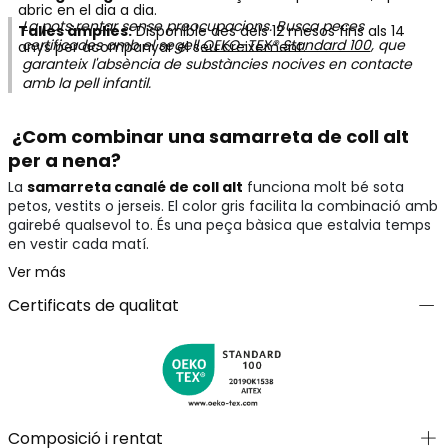
abric en el dia a dia.
La pots rentar sense preocupacions. Busca peces
Talles àmplies:
Disponible des dels 12 mesos fins als 14
certificades amb el segell
OEKO-TEX® Standard 100
, que
anys per acompanyar el seu creixement.
garanteix l'absència de substàncies nocives en contacte
amb la pell infantil.
¿Com combinar una samarreta de coll alt
per a nena?
La
samarreta canalé de coll alt
funciona molt bé sota
petos, vestits o jerseis. El color gris facilita la combinació amb
gairebé qualsevol to. És una peça bàsica que estalvia temps
en vestir cada matí.
Ver más
Certificats de qualitat
Composició i rentat