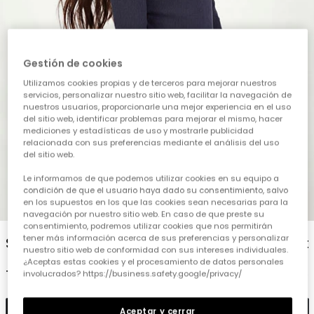
Gestión de cookies
Utilizamos cookies propias y de terceros para mejorar nuestros
servicios, personalizar nuestro sitio web, facilitar la navegación de
nuestros usuarios, proporcionarle una mejor experiencia en el uso
del sitio web, identificar problemas para mejorar el mismo, hacer
mediciones y estadísticas de uso y mostrarle publicidad
relacionada con sus preferencias mediante el análisis del uso
del sitio web.
Le informamos de que podemos utilizar cookies en su equipo a
condición de que el usuario haya dado su consentimiento, salvo
en los supuestos en los que las cookies sean necesarias para la
1
2
3
4
5
navegación por nuestro sitio web. En caso de que preste su
consentimiento, podremos utilizar cookies que nos permitirán
tener más información acerca de sus preferencias y personalizar
Samarreta de punt canalé nena gris coll alt
nuestro sitio web de conformidad con sus intereses individuales.
¿Aceptas estas cookies y el procesamiento de datos personales
12,95 €
involucrados? https://business.safety.google/privacy/
Afegir
Aceptar y cerrar