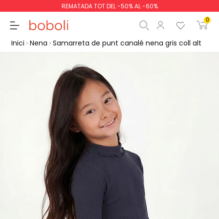
REMATADA TOT DEL -50% AL -60%
0
Inici
Nena
Samarreta de punt canalé nena gris coll alt
Subtotal
0,00 €
Total
0,00 €
Continua
Començar la comand