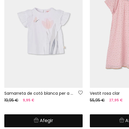
Samarreta de cotó blanca per a nena
Vestit rosa clar
19,95 €
55,95 €
9,95 €
27,95 €
Afegir
A