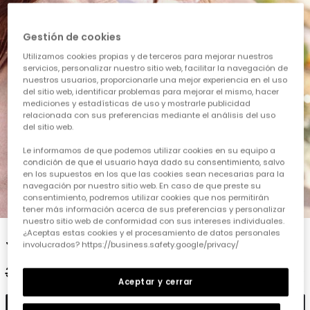
Gestión de cookies
Utilizamos cookies propias y de terceros para mejorar nuestros
servicios, personalizar nuestro sitio web, facilitar la navegación de
nuestros usuarios, proporcionarle una mejor experiencia en el uso
del sitio web, identificar problemas para mejorar el mismo, hacer
mediciones y estadísticas de uso y mostrarle publicidad
relacionada con sus preferencias mediante el análisis del uso
del sitio web.
Le informamos de que podemos utilizar cookies en su equipo a
condición de que el usuario haya dado su consentimiento, salvo
en los supuestos en los que las cookies sean necesarias para la
navegación por nuestro sitio web. En caso de que preste su
consentimiento, podremos utilizar cookies que nos permitirán
1
2
3
4
5
tener más información acerca de sus preferencias y personalizar
nuestro sitio web de conformidad con sus intereses individuales.
¿Aceptas estas cookies y el procesamiento de datos personales
Jaqueta cotó nena rosa pàl·lid
involucrados? https://business.safety.google/privacy/
32,95 €
15,95 €
13,15 €
Aceptar y cerrar
Afegir