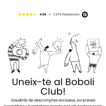
-
4,56
2.374 Valoracions
Uneix-te al Boboli
Club!
Gaudiràs de descomptes exclusius, sorpreses