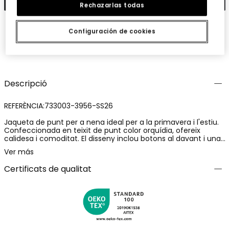
Rechazarlas todas
Configuración de cookies
Guardar
Comparteix
Descripció
REFERÈNCIA:733003-3956-SS26
Jaqueta de punt per a nena ideal per a la primavera i l'estiu.
Confeccionada en teixit de punt color orquídia, ofereix
calidesa i comoditat. El disseny inclou botons al davant i una
voreta ondulada que afegeix un detall elegant. Disponible en
Ver más
talles des de 12 mesos fins a 10 anys. El seu color neutre
permet combinar-la fàcilment amb diferents conjunts, fent
Certificats de qualitat
d'aquesta peça una opció versàtil i pràctica per a l'armari
infantil.