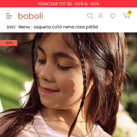
REMATADA TOT DEL -50% AL -60%
0
Inici
Nena
Jaqueta cotó nena rosa pàl·lid
-60%
Subtotal
0,00 €
Total
0,00 €
Continua
Començar la comand