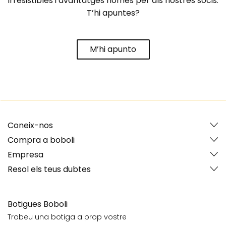
irresistibles i avantatges només per als nostres socis.
T’hi apuntes?
M’hi apunto
Coneix-nos
Compra a boboli
Empresa
Resol els teus dubtes
Botigues Boboli
Trobeu una botiga a prop vostre