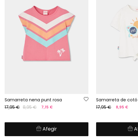
Samarreta nena punt rosa
Samarreta de cotó
17,95 €
8,95 €
17,95 €
7,15 €
8,95 €
Afegir
A