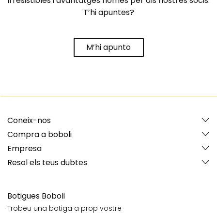
irresistibles i avantatges només per als nostres socis.
T’hi apuntes?
M’hi apunto
Coneix-nos
Compra a boboli
Empresa
Resol els teus dubtes
Botigues Boboli
Trobeu una botiga a prop vostre