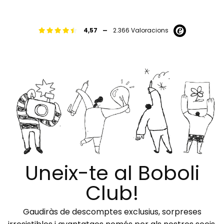
-
4,57
2.366 Valoracions
Uneix-te al Boboli
Club!
Gaudiràs de descomptes exclusius, sorpreses