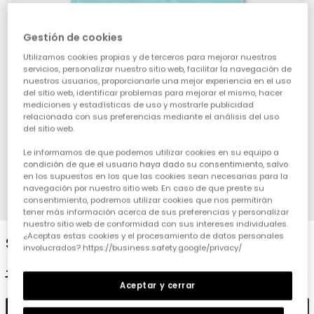
Gestión de cookies
Utilizamos cookies propias y de terceros para mejorar nuestros
servicios, personalizar nuestro sitio web, facilitar la navegación de
nuestros usuarios, proporcionarle una mejor experiencia en el uso
del sitio web, identificar problemas para mejorar el mismo, hacer
mediciones y estadísticas de uso y mostrarle publicidad
relacionada con sus preferencias mediante el análisis del uso
del sitio web.
Le informamos de que podemos utilizar cookies en su equipo a
condición de que el usuario haya dado su consentimiento, salvo
en los supuestos en los que las cookies sean necesarias para la
navegación por nuestro sitio web. En caso de que preste su
consentimiento, podremos utilizar cookies que nos permitirán
1
2
3
4
tener más información acerca de sus preferencias y personalizar
nuestro sitio web de conformidad con sus intereses individuales.
¿Aceptas estas cookies y el procesamiento de datos personales
Shorts cotó blau cel celest
involucrados? https://business.safety.google/privacy/
15,95 €
7,95 €
6,35 €
Aceptar y cerrar
Afegir