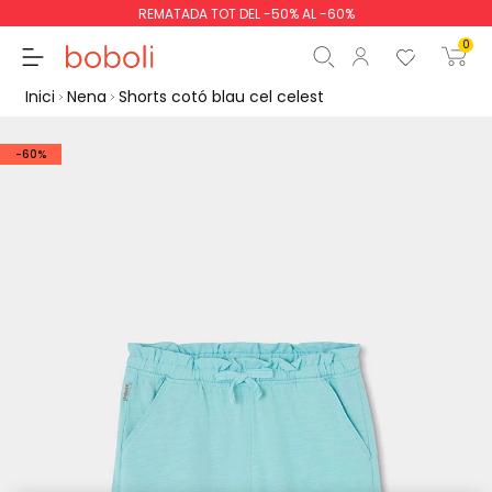
REMATADA TOT DEL -50% AL -60%
0
Inici
Nena
Shorts cotó blau cel celest
-60%
Subtotal
0,00 €
Total
0,00 €
Continua
Començar la comand