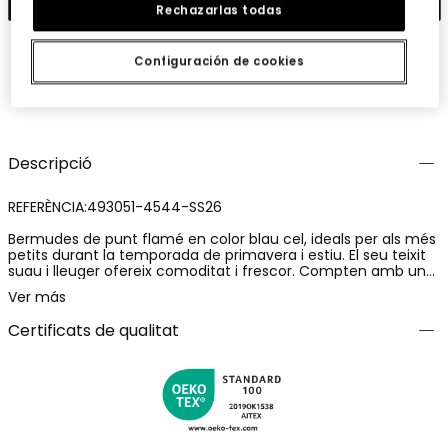
Rechazarlas todas
Configuración de cookies
Guardar
Comparteix
Descripció
REFERÈNCIA:493051-4544-SS26
Bermudes de punt flamé en color blau cel, ideals per als més
petits durant la temporada de primavera i estiu. El seu teixit
suau i lleuger ofereix comoditat i frescor. Compten amb una
cintura ajustable per a un millor ajustament i dos pràctics
Ver más
butxaques davanters. Disponibles en talles des de 12 mesos
fins a 14 anys, s'adapten perfectament al creixement.
Certificats de qualitat
Versàtils i combinables amb samarretes i dessuadores
lleugeres per a un look casual i fresc.